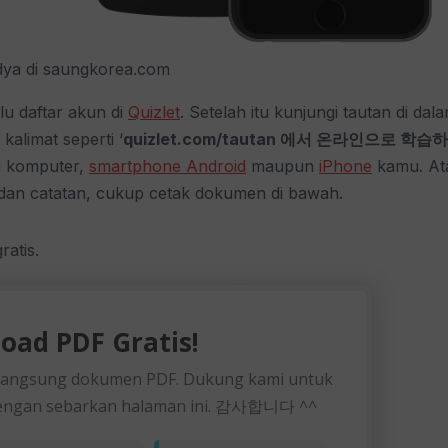
ya di saungkorea.com
lu daftar akun di
Quizlet
. Setelah itu kunjungi tautan di dal
kalimat seperti ‘
quizlet.com/tautan 에서 온라인으로 학습
di komputer,
smartphone Android
maupun
iPhone
kamu. At
 dan catatan, cukup cetak dokumen di bawah.
atis.
oad PDF Gratis!
langsung dokumen PDF. Dukung kami untuk
 dengan sebarkan halaman ini. 감사합니다 ^^