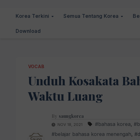
Korea Terkini
Semua Tentang Korea
Be
Download
VOCAB
Unduh Kosakata Bah
Waktu Luang
By
saungkorea
#bahasa korea
,
#b
NOV 18, 2021
#belajar bahasa korea menengah
,
#d