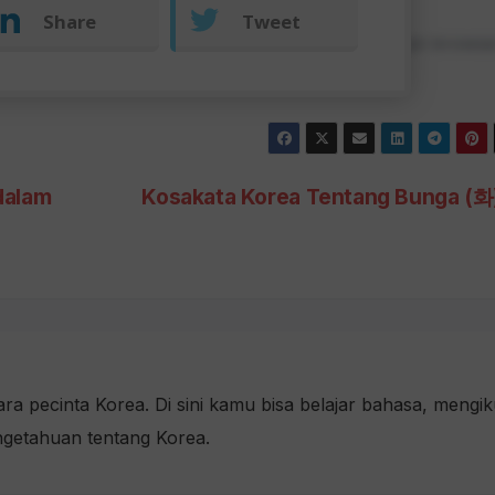
Share
Tweet
ta Bahasa Korea Madya: Waktu Luang
. Gunakan browse
dalam
Kosakata Korea Tentang Bunga (화
a pecinta Korea. Di sini kamu bisa belajar bahasa, mengik
ngetahuan tentang Korea.