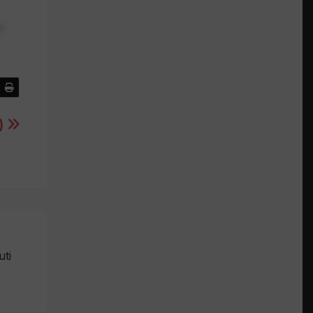
r
)
uti