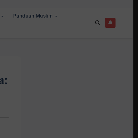
a
Panduan Muslim
a: