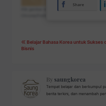
Share
Klik gambar di atas untuk unduh materi
Kosaka
Chrome/Firefox.
Post
Belajar Bahasa Korea untuk Sukses 
Bisnis
navigation
By
saungkorea
Tempat belajar dan berkumpul par
berita terkini, dan menambah pe