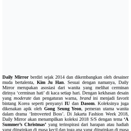
Daily Mirror
berdiri sejak 2014 dan dikembangkan oleh desainer
muda bertalenta,
Kim Ju Han
. Sesuai dengan namanya, Daily
Mirror merupakan asosiasi dari wanita yang melihat cerminan
dirinya ‘cerminan hati’ di kaca setiap hari. Dengan kekhasan desain
yang
moderate
dan pengaturan warna,
brand
ini menjadi favorit
bintang Korea seperti penyanyi
IU
dan
Dasom
. Koleksinya juga
dikenakan apik oleh
Gong Seung Yeon
, pemeran utama wanita
dalam drama ‘Introverted Boss’. Di Jakarta Fashion Week 2018,
Daily Mirror akan menampilkan koleksi 2018 S/S dengan tema
‘A
Summer’s Christmas’
yang terinspirasi dari harapan atau hadiah
yang diinginkan di masa kecil dan juga apa yang diinginkan di masa