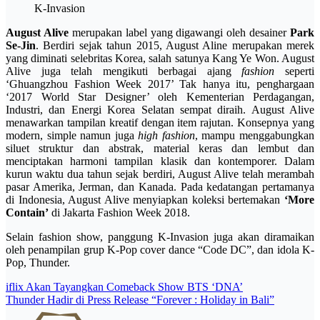
K-Invasion
August Alive
merupakan label yang digawangi oleh desainer
Park
Se-Jin
. Berdiri sejak tahun 2015, August Aline merupakan merek
yang diminati selebritas Korea, salah satunya Kang Ye Won. August
Alive juga telah mengikuti berbagai ajang
fashion
seperti
‘Ghuangzhou Fashion Week 2017’ Tak hanya itu, penghargaan
‘2017 World Star Designer’ oleh Kementerian Perdagangan,
Industri, dan Energi Korea Selatan sempat diraih. August Alive
menawarkan tampilan kreatif dengan item rajutan. Konsepnya yang
modern, simple namun juga
high fashion
, mampu menggabungkan
siluet struktur dan abstrak, material keras dan lembut dan
menciptakan harmoni tampilan klasik dan kontemporer. Dalam
kurun waktu dua tahun sejak berdiri, August Alive telah merambah
pasar Amerika, Jerman, dan Kanada. Pada kedatangan pertamanya
di Indonesia, August Alive menyiapkan koleksi bertemakan
‘More
Contain’
di Jakarta Fashion Week 2018.
Selain fashion show, panggung K-Invasion juga akan diramaikan
oleh penampilan grup K-Pop cover dance “Code DC”, dan idola K-
Pop, Thunder.
Post
iflix Akan Tayangkan Comeback Show BTS ‘DNA’
Thunder Hadir di Press Release “Forever : Holiday in Bali”
navigation