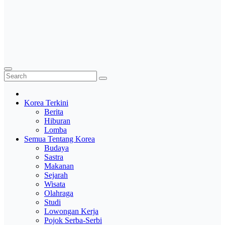
Korea Terkini
Berita
Hiburan
Lomba
Semua Tentang Korea
Budaya
Sastra
Makanan
Sejarah
Wisata
Olahraga
Studi
Lowongan Kerja
Pojok Serba-Serbi