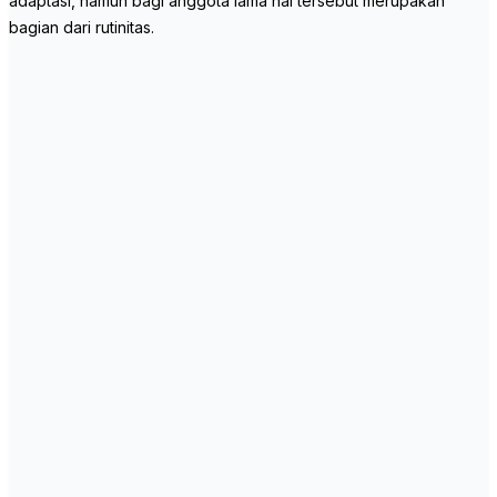
adaptasi, namun bagi anggota lama hal tersebut merupakan
bagian dari rutinitas.