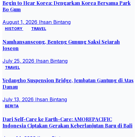
Begin to Hear Korea: Dengarkan Korea Bersama Park
Bo Gum
August 1, 2026
Ihsan Bintang
HISTORY
TRAVEL
Namhansanseong, Benteng Gunung Saksi Sejarah
Joseon
July 25, 2026
Ihsan Bintang
TRAVEL
Yedangho Suspension Bridge, Jembatan Gantung di Atas
Danau
July 13, 2026
Ihsan Bintang
BERITA
Dari Self-Care ke Earth-Care: AMOREPACIFIC
Indonesia Ciptakan Gerakan Keberlanjutan Baru di Bali