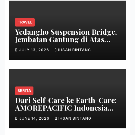
TRAVEL
Yedangho Suspension Bridge,
Jembatan Gantung di Atas
Danau
JULY 13, 2026
IHSAN BINTANG
BERITA
Dari Self-Care ke Earth-Care:
AMOREPACIFIC Indonesia
Ciptakan Gerakan
JUNE 14, 2026
IHSAN BINTANG
Keberlanjutan Baru di Bali