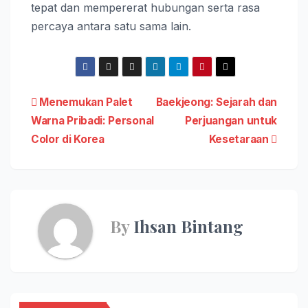
tepat dan mempererat hubungan serta rasa
percaya antara satu sama lain.
Post
Menemukan Palet
Baekjeong: Sejarah dan
Warna Pribadi: Personal
Perjuangan untuk
navigation
Color di Korea
Kesetaraan
By
Ihsan Bintang