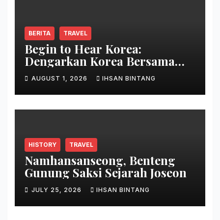
BERITA
TRAVEL
Begin to Hear Korea:
Dengarkan Korea Bersama
Park Bo Gum
AUGUST 1, 2026
IHSAN BINTANG
HISTORY
TRAVEL
Namhansanseong, Benteng
Gunung Saksi Sejarah Joseon
JULY 25, 2026
IHSAN BINTANG