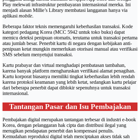
Play melewati infrastruktur pembayaran internasional mereka. Ini
menjadi alasan Millie’s Library membatasi langganan hanya via
aplikasi
mobile
.
Beberapa faktor teknis memengaruhi keberhasilan transaksi. Kode
kategori pedagang Korea (MCC 5942 untuk toko buku) dapat
memicu deteksi penipuan otomatis, terutama untuk transaksi pertama
atau jumlah besar. Penerbit kartu di negara dengan kebijakan anti-
penipuan ketat mungkin memerlukan otorisasi manual atau verifikasi
SMS sebelum menyetujui transaksi.
Kartu prabayar dan virtual menghadapi pembatasan tambahan,
karena banyak platform mengharuskan verifikasi alamat penagihan.
Kartu korporat biasanya memiliki tingkat keberhasilan lebih rendah
karena protokol keamanan yang lebih ketat, sedangkan kartu pelajar
dari beberapa penerbit dapat diblokir sepenuhnya untuk transaksi
internasional.
Tantangan Pasar dan Isu Pembajakan
Pembajakan digital merupakan tantangan terbesar di industri e-book
Korea, dengan pelanggaran hak cipta dan distribusi ilegal yang
merugikan pendapatan penerbit dan kompensasi penulis.
Kemudahan reproduksi digital telah menciptakan akses tidak sah