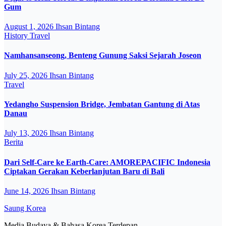
Gum
August 1, 2026
Ihsan Bintang
History
Travel
Namhansanseong, Benteng Gunung Saksi Sejarah Joseon
July 25, 2026
Ihsan Bintang
Travel
Yedangho Suspension Bridge, Jembatan Gantung di Atas
Danau
July 13, 2026
Ihsan Bintang
Berita
Dari Self-Care ke Earth-Care: AMOREPACIFIC Indonesia
Ciptakan Gerakan Keberlanjutan Baru di Bali
June 14, 2026
Ihsan Bintang
Saung Korea
Media Budaya & Bahasa Korea Terdepan