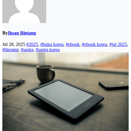
By
Ihsan Bintang
Jul 28, 2025
#2025
,
#buku korea
,
#ebook
,
#ebook korea
,
#jul 2025
,
#literatur
,
#sastra
,
#sastra korea