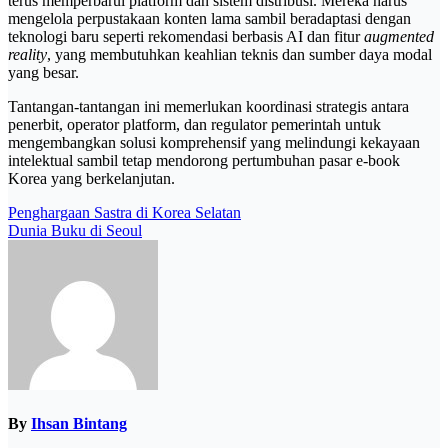
terus memperbarui platform dan sistem distribusi. Mereka harus
mengelola perpustakaan konten lama sambil beradaptasi dengan
teknologi baru seperti rekomendasi berbasis AI dan fitur
augmented
reality
, yang membutuhkan keahlian teknis dan sumber daya modal
yang besar.
Tantangan-tantangan ini memerlukan koordinasi strategis antara
penerbit, operator platform, dan regulator pemerintah untuk
mengembangkan solusi komprehensif yang melindungi kekayaan
intelektual sambil tetap mendorong pertumbuhan pasar e-book
Korea yang berkelanjutan.
Post
Penghargaan Sastra di Korea Selatan
Dunia Buku di Seoul
navigation
By
Ihsan Bintang