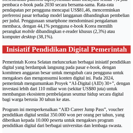
pembaca e-book pada 2030 secara bersama-sama. Rata-rata
pendapatan per pengguna mencapai US$81,46, mencerminkan
preferensi pasar terhadap model langganan dibandingkan pembelian
per judul. Penggunaan smartphone mendominasi pengalaman
membaca, dengan 44,1% pengguna e-book Korea memilih
perangkat
mobile
dibandingkan e-reader khusus (2,3%) atau
komputer
desktop
(38,1%).
Inisiatif Pendidikan Digital Pemerintah
Pemerintah Korea Selatan meluncurkan berbagai inisiatif pendidikan
digital yang berdampak langsung pada pasar e-book, dengan
komitmen anggaran besar untuk mengubah cara pengguna untuk
mengakses dan mengonsumsi konten digital ini. Pada 2024,
pemerintah mengumumkan Proyek “AI-Digital (AID) 30+”, dengan
investasi lebih dari 110 miliar won (sekitar US$80 juta) untuk
membangun ekosistem pembelajaran seumur hidup secara digital
bagi warga berusia 30 tahun ke atas.
Program ini memperkenalkan “AID Career Jump Pass”, voucher
pendidikan digital senilai 350.000 won per orang per tahun, yang
diberikan kepada 10.000 peserta untuk mengakses program
pendidikan digital dari berbagai universitas dan lembaga swasta.