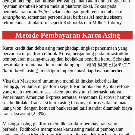
dengan menciptakan konsumen yang paham akan dunia digital dan
nyaman membeli konten melalui platform lokal. Fokus pada
pembelajaran
mobile-first
selaras dengan preferensi membaca di
smartphone
, sementara personalisasi berbasis AI meniru sistem
rekomendasi di platform seperti Ridibooks dan Millie’s Library.
Metode Pembayaran Kartu Asing
Kartu kredit dan debit asing menghadapi tingkat penerimaan yang
bervariasi di platform e-book Korea, bergantung pada infrastruktur
pembayaran masing-masing dan kebijakan penerbit kartu. Sebagian
besar platform utama kini mendukung opsi “해외 발행 신용카드”
(kartu kredit asing), meskipun implementasi tiap layanan berbeda.
Visa dan Mastercard umumnya memiliki tingkat keberhasilan
tertinggi, terutama di platform seperti Ridibooks dan Kyobo eBook
yang telah memodernisasi sistem pembayaran internasionalnya.
Penerimaan American Express terbatas, sementara Discover hampir
selalu ditolak. Transaksi kartu asing biasanya diproses dalam mata
uang won, dengan konversi bank sesuai tarif standar ditambah biaya
transaksi asing (2–3%).
Masing-masing platform memiliki struktur pembayaran yang
berbeda. Ridibooks memproses kartu asing melalui pembayaran
langsung dan sistem top-up Ridicash, di mana Ridicash sering lebih