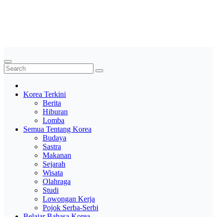
Skip
Saung Korea
to
content
Media Budaya & Bahasa Korea Terdepan
Korea Terkini
Berita
Hiburan
Lomba
Semua Tentang Korea
Budaya
Sastra
Makanan
Sejarah
Wisata
Olahraga
Studi
Lowongan Kerja
Pojok Serba-Serbi
Belajar Bahasa Korea