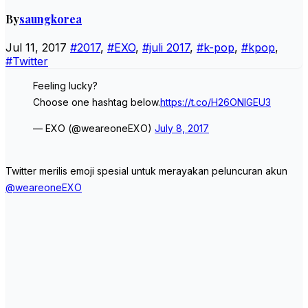
By
saungkorea
Jul 11, 2017
#2017
,
#EXO
,
#juli 2017
,
#k-pop
,
#kpop
,
#Twitter
Feeling lucky?
Choose one hashtag below.
https://t.co/H26ONIGEU3
— EXO (@weareoneEXO)
July 8, 2017
Twitter merilis emoji spesial untuk merayakan peluncuran akun
@weareoneEXO