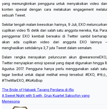
yang memungkinkan pengguna untuk menyaksikan video dan
konten spesial dengan cara melakukan engagement melalui
sebuah Tweet.
Sekitar tengah malam keesokan harinya, 9 Juli, EXO meluncurkan
cuplikan video 15 detik dari salah satu anggota mereka, Kai. Para
penggemar EXO kembali bereaksi di Twitter sambil berharap
akan ada cuplikan video dari anggota EXO lainnya –
menghasilkan setidaknya 3,7 juta Tweet dalam semalam.
Dalam rangka merayakan peluncuran akun @weareoneEXO,
Twitter menyiapkan emoji spesial yang dapat digunakan hingga 8
Agustus 2017. Pengguna hanya perlu menggunakan salah satu
tagar berikut untuk dapat melihat emoji tersebut: #EXO, #엑소,
#TheWarEXO, #KoKoBop
Post
The Bride of Habaek Tayang Perdana di iflix
navigation
A Sweet Night with S.with, Grup Kuartet Saksofon yang
Memesona