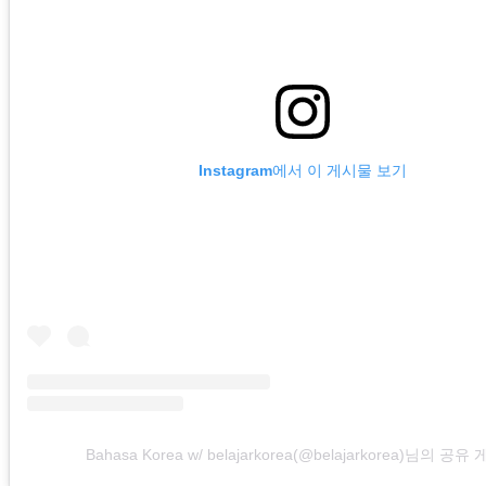
Instagram에서 이 게시물 보기
Bahasa Korea w/ belajarkorea(@belajarkorea)님의 공