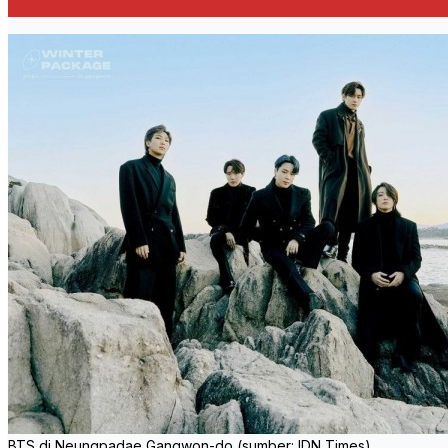
BTS di Neungpadae Gangwon-do (sumber: IDN Times)