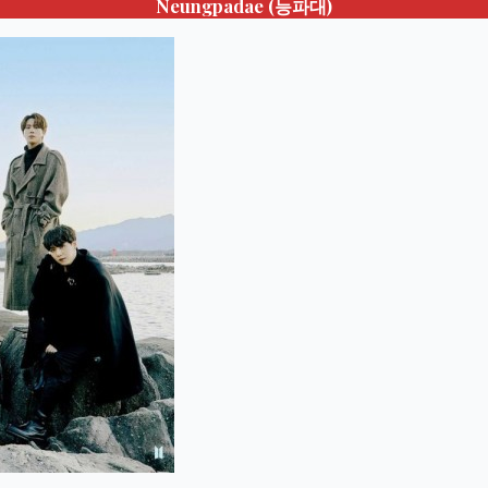
Neungpadae
(능파대)