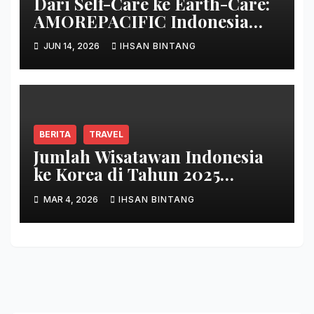
Dari Self-Care ke Earth-Care:
AMOREPACIFIC Indonesia
Ciptakan Gerakan
JUN 14, 2026
IHSAN BINTANG
Keberlanjutan Baru di Bali
BERITA
TRAVEL
Jumlah Wisatawan Indonesia
ke Korea di Tahun 2025
Terbanyak Sepanjang Sejarah
MAR 4, 2026
IHSAN BINTANG