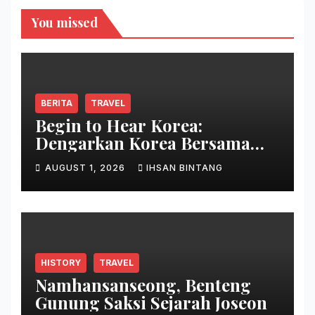
You missed
BERITA
TRAVEL
Begin to Hear Korea:
Dengarkan Korea Bersama
Park Bo Gum
AUGUST 1, 2026
IHSAN BINTANG
HISTORY
TRAVEL
Namhansanseong, Benteng
Gunung Saksi Sejarah Joseon