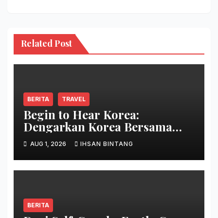
Related Post
BERITA
TRAVEL
Begin to Hear Korea:
Dengarkan Korea Bersama
Park Bo Gum
AUG 1, 2026
IHSAN BINTANG
BERITA