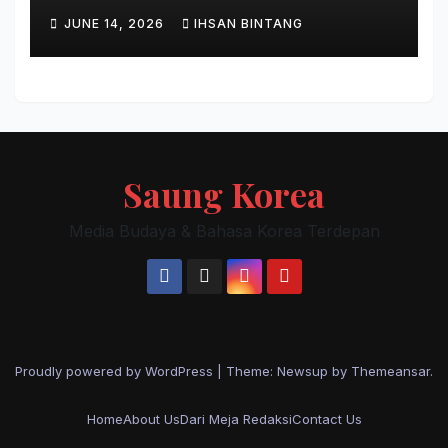
Ciptakan Gerakan
JUNE 14, 2026
IHSAN BINTANG
Keberlanjutan Baru di Bali
Saung Korea
Media Budaya & Bahasa Korea Terdepan
Proudly powered by WordPress
|
Theme: Newsup by
Themeansar
.
Home
About Us
Dari Meja Redaksi
Contact Us