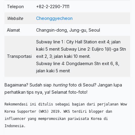
Telepon
+82-2-2290-7111
Website
Cheonggyecheon
Alamat
Changsin-dong, Jung-gu, Seoul
Subway line 1 : City Hall Station exit 4; jalan
kaki 5 menit Subway Line 2: Euljiro 1(il)-ga Stn
Transportasi
exit 2, 3; jalan kaki 10 menit.
Subway line 4: Dongdaemun Stn exit 6, 8,
jalan kaki 5 menit
Bagaimana? Sudah siap
hunting
foto di Seoul? Jangan lupa
perhatikan tips nya, ya! Selamat foto-foto!
Rekomendasi ini ditulis sebagai bagian dari perjalanan Wow 
Korea Supporter (WKS) 2019. WKS terdiri blogger dan 
influencer yang mempromosikan pariwisata Korea di 
Indonesia. 