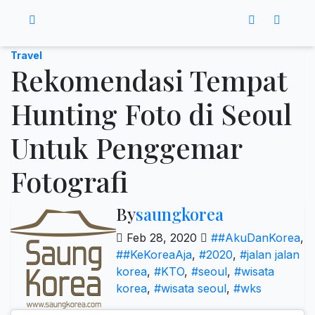
Travel
Rekomendasi Tempat
Hunting Foto di Seoul
Untuk Penggemar
Fotografi
By
saungkorea
Feb 28, 2020
##AkuDanKorea
,
##KeKoreaAja
,
#2020
,
#jalan jalan
korea
,
#KTO
,
#seoul
,
#wisata
korea
,
#wisata seoul
,
#wks