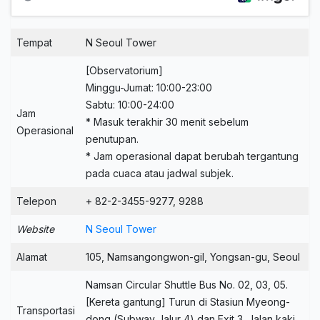
Tempat
N Seoul Tower
[Observatorium]
Minggu-Jumat: 10:00-23:00
Sabtu: 10:00-24:00
Jam
* Masuk terakhir 30 menit sebelum
Operasional
penutupan.
* Jam operasional dapat berubah tergantung
pada cuaca atau jadwal subjek.
Telepon
+ 82-2-3455-9277, 9288
Website
N Seoul Tower
Alamat
105, Namsangongwon-gil, Yongsan-gu, Seoul
Namsan Circular Shuttle Bus No. 02, 03, 05.
[Kereta gantung] Turun di Stasiun Myeong-
Transportasi
dong (Subway Jalur 4) dan Exit 3. Jalan kaki