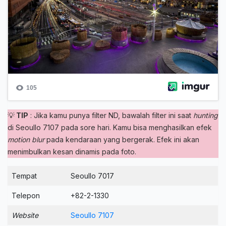
💡
TIP
: Jika kamu punya filter ND, bawalah filter ini saat
hunting
di Seoullo 7107 pada sore hari. Kamu bisa menghasilkan efek
motion
blur
pada kendaraan yang bergerak. Efek ini akan
menimbulkan kesan dinamis pada foto.
Tempat
Seoullo 7017
Telepon
+82-2-1330
Website
Seoullo 7107