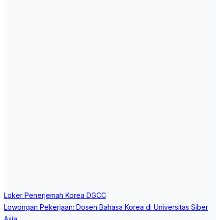
Post
Loker Penerjemah Korea DGCC
navigation
Lowongan Pekerjaan: Dosen Bahasa Korea di Universitas Siber
Asia