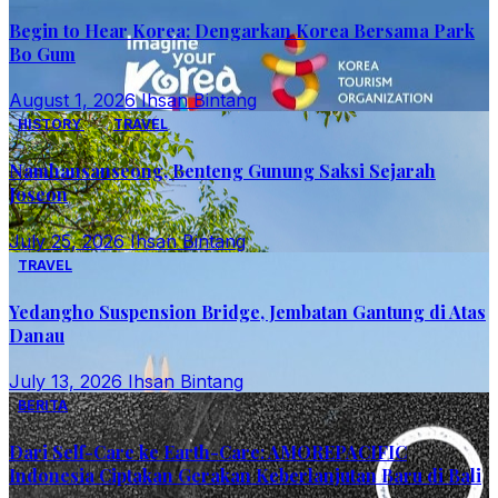
Begin to Hear Korea: Dengarkan Korea Bersama Park
Bo Gum
August 1, 2026
Ihsan Bintang
HISTORY
TRAVEL
Namhansanseong, Benteng Gunung Saksi Sejarah
Joseon
July 25, 2026
Ihsan Bintang
TRAVEL
Yedangho Suspension Bridge, Jembatan Gantung di Atas
Danau
July 13, 2026
Ihsan Bintang
BERITA
Dari Self-Care ke Earth-Care: AMOREPACIFIC
Indonesia Ciptakan Gerakan Keberlanjutan Baru di Bali