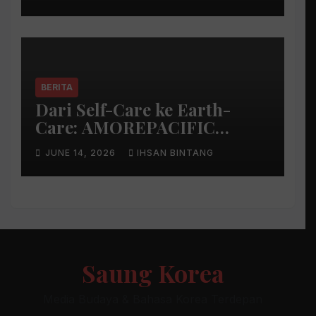
BERITA
Dari Self-Care ke Earth-
Care: AMOREPACIFIC
Indonesia Ciptakan Gerakan
JUNE 14, 2026
IHSAN BINTANG
Keberlanjutan Baru di Bali
Saung Korea
Media Budaya & Bahasa Korea Terdepan