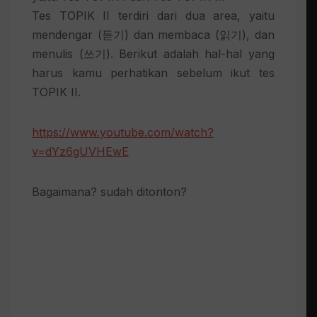
Tes TOPIK II terdiri dari dua area, yaitu
mendengar (듣기) dan membaca (읽기), dan
menulis (쓰기). Berikut adalah hal-hal yang
harus kamu perhatikan sebelum ikut tes
TOPIK II.
https://www.youtube.com/watch?
v=dYz6gUVHEwE
Bagaimana? sudah ditonton?