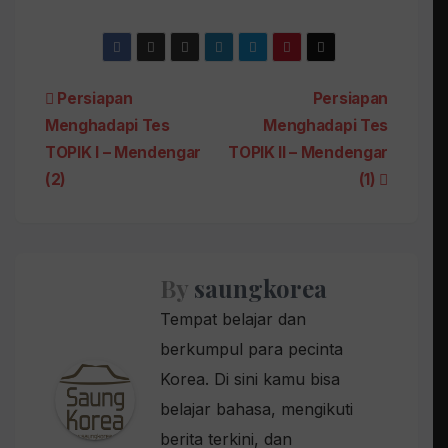
Post
Persiapan
Persiapan
Menghadapi Tes
Menghadapi Tes
navigation
TOPIK I – Mendengar
TOPIK II – Mendengar
(2)
(1)
By
saungkorea
Tempat belajar dan
berkumpul para pecinta
Korea. Di sini kamu bisa
belajar bahasa, mengikuti
berita terkini, dan