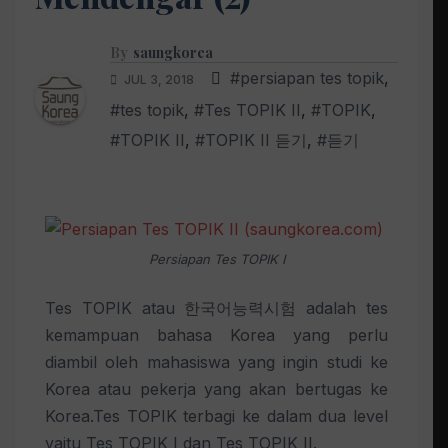
By
saungkorea
#persiapan tes topik
,
JUL 3, 2018
#tes topik
,
#Tes TOPIK II
,
#TOPIK
,
#TOPIK II
,
#TOPIK II 듣기
,
#듣기
Persiapan Tes TOPIK I
Tes TOPIK atau 한국어능력시험 adalah tes
kemampuan bahasa Korea yang perlu
diambil oleh mahasiswa yang ingin studi ke
Korea atau pekerja yang akan bertugas ke
Korea.Tes TOPIK terbagi ke dalam dua level
yaitu Tes TOPIK I dan Tes TOPIK II.