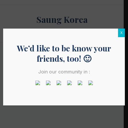
Skip
to
Saung Korea
content
Media Budaya & Bahasa Korea Terdepan
X
We’d like to be know your
friends, too! 🙂
Join our community in :