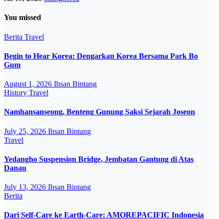
You missed
Berita
Travel
Begin to Hear Korea: Dengarkan Korea Bersama Park Bo
Gum
August 1, 2026
Ihsan Bintang
History
Travel
Namhansanseong, Benteng Gunung Saksi Sejarah Joseon
July 25, 2026
Ihsan Bintang
Travel
Yedangho Suspension Bridge, Jembatan Gantung di Atas
Danau
July 13, 2026
Ihsan Bintang
Berita
Dari Self-Care ke Earth-Care: AMOREPACIFIC Indonesia