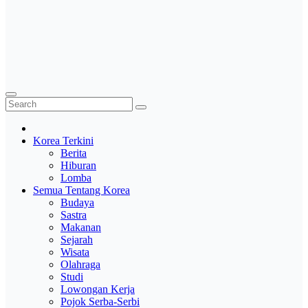
Korea Terkini
Berita
Hiburan
Lomba
Semua Tentang Korea
Budaya
Sastra
Makanan
Sejarah
Wisata
Olahraga
Studi
Lowongan Kerja
Pojok Serba-Serbi