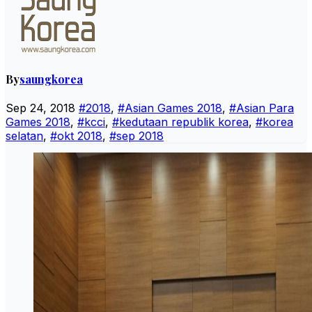
By
saungkorea
Sep 24, 2018
#2018
,
#Asian Games 2018
,
#Asian Para
Games 2018
,
#kcci
,
#kedutaan republik korea
,
#korea
selatan
,
#okt 2018
,
#sep 2018