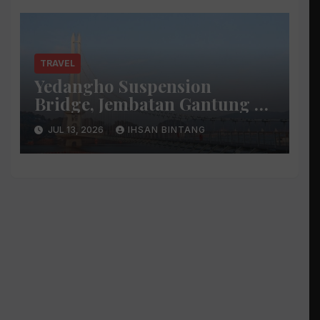
TRAVEL
Yedangho Suspension
Bridge, Jembatan Gantung di
Atas Danau
JUL 13, 2026
IHSAN BINTANG