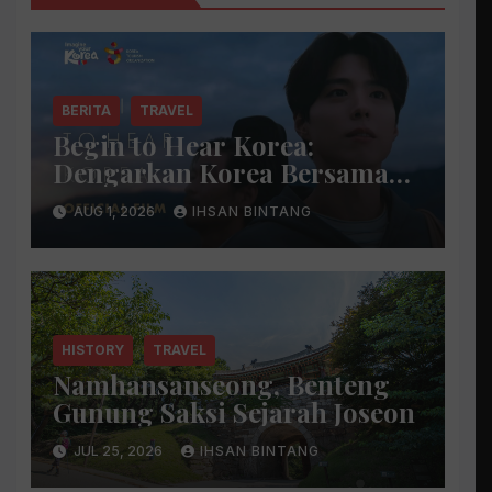
BERITA
TRAVEL
Begin to Hear Korea:
Dengarkan Korea Bersama
Park Bo Gum
AUG 1, 2026
IHSAN BINTANG
HISTORY
TRAVEL
Namhansanseong, Benteng
Gunung Saksi Sejarah Joseon
JUL 25, 2026
IHSAN BINTANG