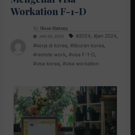
Workation F-1-D
By
Ihsan Bintang
#2024
,
#jan 2024
,
JAN 29, 2024
#kerja di korea
,
#liburan korea
,
#remote work
,
#visa F-1-D
,
#visa korea
,
#visa workation