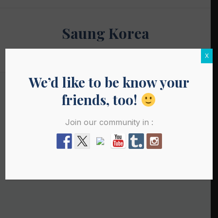
Skip
to
Saung Korea
content
Media Budaya & Bahasa Korea Terdepan
X
We’d like to be know your
friends, too!
Join our community in :