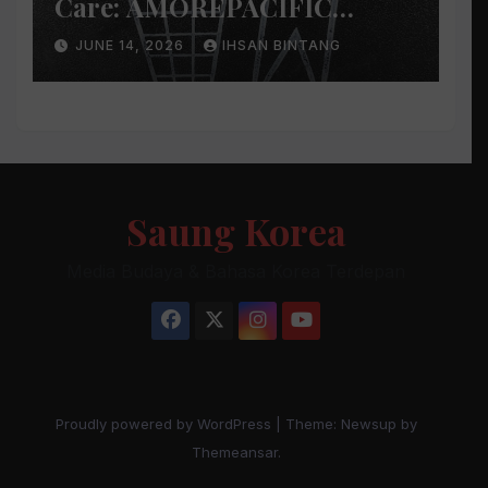
Care: AMOREPACIFIC
Indonesia Ciptakan Gerakan
JUNE 14, 2026
IHSAN BINTANG
Keberlanjutan Baru di Bali
Saung Korea
Media Budaya & Bahasa Korea Terdepan
Proudly powered by WordPress
|
Theme: Newsup by
Themeansar
.