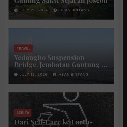
JULY 25, 2026
IHSAN BINTANG
TRAVEL
Yedangho Suspension
Bridge, Jembatan Gantung di
Atas Danau
JULY 13, 2026
IHSAN BINTANG
BERITA
Dari Self-Care ke Earth-