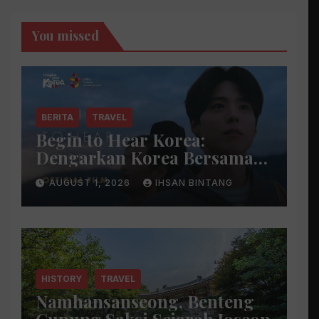
You missed
BERITA
TRAVEL
Begin to Hear Korea:
Dengarkan Korea Bersama
Park Bo Gum
AUGUST 1, 2026
IHSAN BINTANG
HISTORY
TRAVEL
Namhansanseong, Benteng
Gunung Saksi Sejarah Joseon