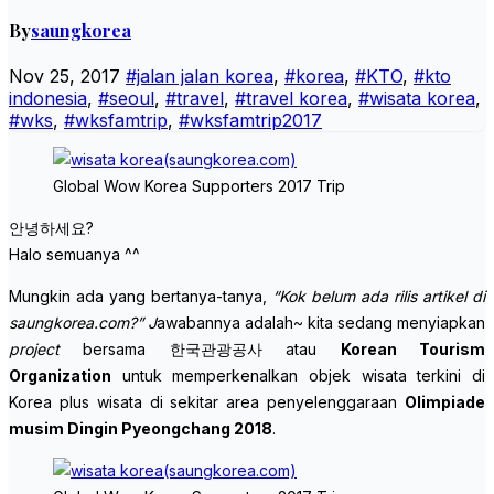
By
saungkorea
Nov 25, 2017
#jalan jalan korea
,
#korea
,
#KTO
,
#kto
indonesia
,
#seoul
,
#travel
,
#travel korea
,
#wisata korea
,
#wks
,
#wksfamtrip
,
#wksfamtrip2017
Global Wow Korea Supporters 2017 Trip
안녕하세요?
Halo semuanya ^^
Mungkin ada yang bertanya-tanya,
“Kok belum ada rilis artikel di
saungkorea.com?” J
awabannya adalah~ kita sedang menyiapkan
project
bersama 한국관광공사 atau
Korean Tourism
Organization
untuk memperkenalkan
objek wisata terkini di
Korea plus wisata di sekitar area penyelenggaraan
Olimpiade
musim Dingin Pyeongchang 2018
.