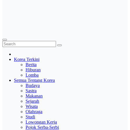
Korea Terkini
Berita
Hiburan
Lomba
Semua Tentang Korea
Budaya
Sastra
Makanan
Sejarah
Wisata
Olahraga
Studi
Lowongan Kerja
Pojok Serba-Serbi