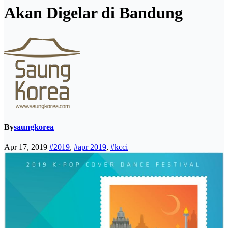
Akan Digelar di Bandung
By
saungkorea
Apr 17, 2019
#2019
,
#apr 2019
,
#kcci