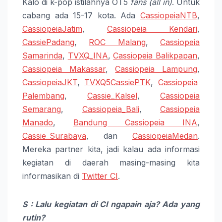
Kalo di k-pop istilahnya OT5
fans (all in)
. Untuk
cabang ada 15-17 kota. Ada
CassiopeiaNTB
,
CassiopeiaJatim
,
Cassiopeia Kendari
,
CassiePadang
,
ROC Malang
,
Cassiopeia
Samarinda
,
TVXQ_INA
,
Cassiopeia Balikpapan
,
Cassiopeia Makassar
,
Cassiopeia Lampung
,
CassiopeiaJKT
,
TVXQ5CassiePTK
,
Cassiopeia
Palembang
,
Cassie_Kalsel
,
Cassiopeia
Semarang
,
Cassiopeia_Bali
,
Cassiopeia
Manado
,
Bandung Cassiopeia INA
,
Cassie_Surabaya
, dan
CassiopeiaMedan
.
Mereka partner kita, jadi kalau ada informasi
kegiatan di daerah masing-masing kita
informasikan di
Twitter CI
.
S : Lalu kegiatan di CI ngapain aja? Ada yang
rutin?