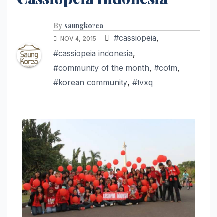
By
saungkorea
#cassiopeia
,
NOV 4, 2015
#cassiopeia indonesia
,
#community of the month
,
#cotm
,
#korean community
,
#tvxq