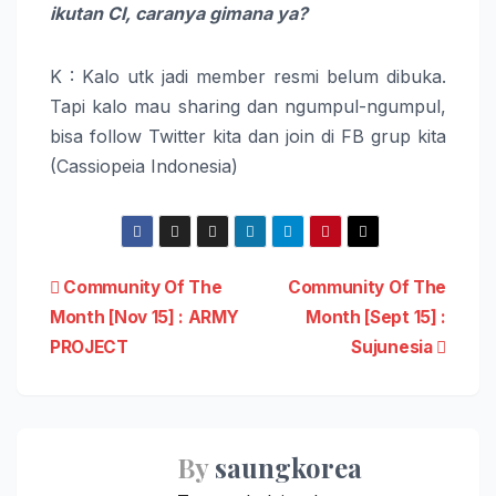
ikutan CI, caranya gimana ya?
K : Kalo utk jadi member resmi belum dibuka.
Tapi kalo mau sharing dan ngumpul-ngumpul,
bisa follow Twitter kita dan join di FB grup kita
(Cassiopeia Indonesia)
Post
Community Of The
Community Of The
Month [Nov 15] : ARMY
Month [Sept 15] :
navigation
PROJECT
Sujunesia
By
saungkorea