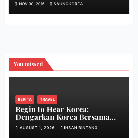
NOV 30, 2016
SAUNGKOREA
You missed
BERITA
TRAVEL
Begin to Hear Korea:
Dengarkan Korea Bersama
Park Bo Gum
AUGUST 1, 2026
IHSAN BINTANG