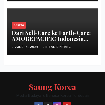
BERITA
Dari Self-Care ke Earth-Care:
AMOREPACIFIC Indonesia
Ciptakan Gerakan
JUNE 14, 2026
IHSAN BINTANG
Keberlanjutan Baru di Bali
Saung Korea
Media Budaya & Bahasa Korea Terdepan