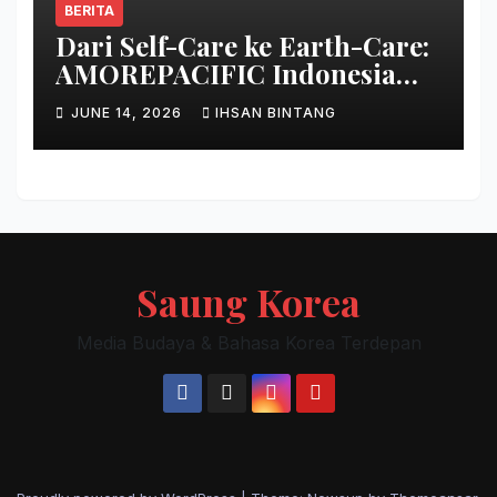
BERITA
Dari Self-Care ke Earth-Care:
AMOREPACIFIC Indonesia
Ciptakan Gerakan
JUNE 14, 2026
IHSAN BINTANG
Keberlanjutan Baru di Bali
Saung Korea
Media Budaya & Bahasa Korea Terdepan