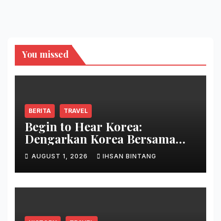
You missed
BERITA
TRAVEL
Begin to Hear Korea:
Dengarkan Korea Bersama
Park Bo Gum
AUGUST 1, 2026
IHSAN BINTANG