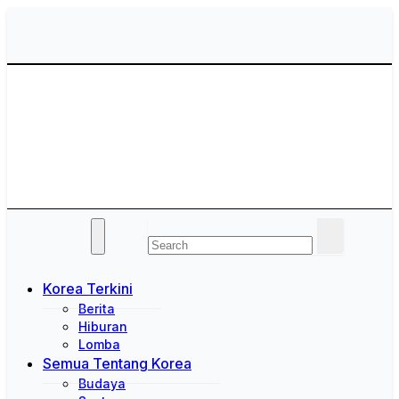
Skip
to
content
Saung Korea
Media Budaya & Bahasa Korea Terdepan
Korea Terkini
Berita
Hiburan
Lomba
Semua Tentang Korea
Budaya