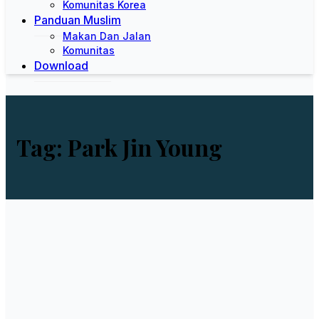
Komunitas Korea
Panduan Muslim
Makan Dan Jalan
Komunitas
Download
Tag:
Park Jin Young