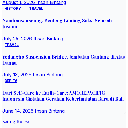
August 1, 2026
Ihsan Bintang
HISTORY
TRAVEL
Namhansanseong, Benteng Gunung Saksi Sejarah
Joseon
July 25, 2026
Ihsan Bintang
TRAVEL
Yedangho Suspension Bridge, Jembatan Gantung di Atas
Danau
July 13, 2026
Ihsan Bintang
BERITA
Dari Self-Care ke Earth-Care: AMOREPACIFIC
Indonesia Ciptakan Gerakan Keberlanjutan Baru di Bali
June 14, 2026
Ihsan Bintang
Saung Korea