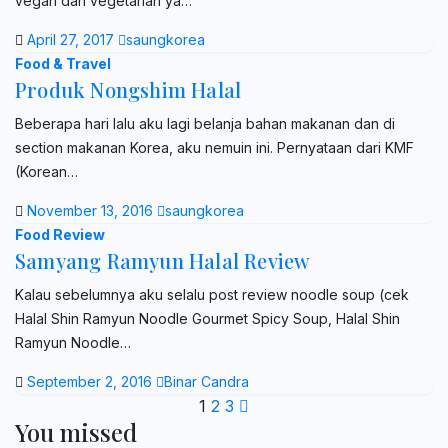
vegan dan vegetarian ya…
April 27, 2017
saungkorea
Food & Travel
Produk Nongshim Halal
Beberapa hari lalu aku lagi belanja bahan makanan dan di
section makanan Korea, aku nemuin ini. Pernyataan dari KMF
(Korean…
November 13, 2016
saungkorea
Food Review
Samyang Ramyun Halal Review
Kalau sebelumnya aku selalu post review noodle soup (cek
Halal Shin Ramyun Noodle Gourmet Spicy Soup, Halal Shin
Ramyun Noodle…
September 2, 2016
Binar Candra
Posts
1
2
3
You missed