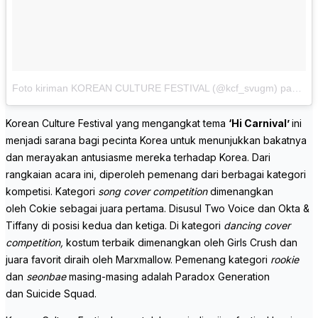
Foto kiriman KOREAN CULTURE FESTIVAL (@kcf_svugm)
pada
Se
Korean Culture Festival yang mengangkat tema
‘Hi Carnival’
ini
menjadi sarana bagi pecinta Korea untuk menunjukkan bakatnya
dan merayakan antusiasme mereka terhadap Korea. Dari
rangkaian acara ini, diperoleh pemenang dari berbagai kategori
kompetisi. Kategori
song cover competition
dimenangkan
oleh Cokie sebagai juara pertama. Disusul Two Voice dan Okta &
Tiffany di posisi kedua dan ketiga. Di kategori
dancing cover
competition,
kostum terbaik dimenangkan oleh Girls Crush dan
juara favorit diraih oleh Marxmallow. Pemenang kategori
rookie
dan
seonbae
masing-masing adalah Paradox Generation
dan Suicide Squad.