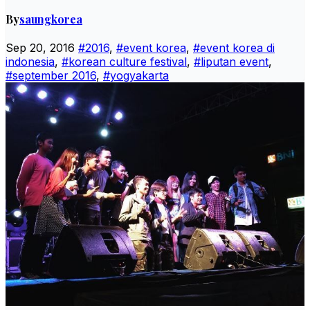
By
saungkorea
Sep 20, 2016
#2016
,
#event korea
,
#event korea di
indonesia
,
#korean culture festival
,
#liputan event
,
#september 2016
,
#yogyakarta