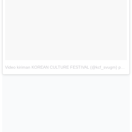
Video kiriman KOREAN CULTURE FESTIVAL (@kcf_svugm)
pada
S