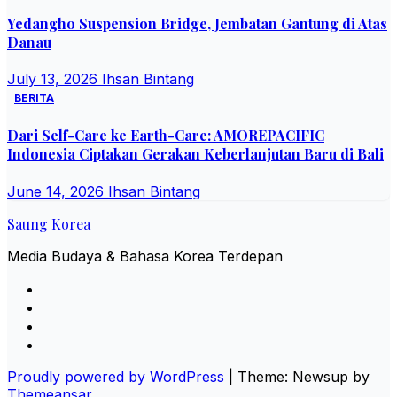
Yedangho Suspension Bridge, Jembatan Gantung di Atas
Danau
July 13, 2026
Ihsan Bintang
BERITA
Dari Self-Care ke Earth-Care: AMOREPACIFIC
Indonesia Ciptakan Gerakan Keberlanjutan Baru di Bali
June 14, 2026
Ihsan Bintang
Saung Korea
Media Budaya & Bahasa Korea Terdepan
Proudly powered by WordPress
|
Theme: Newsup by
Themeansar
.