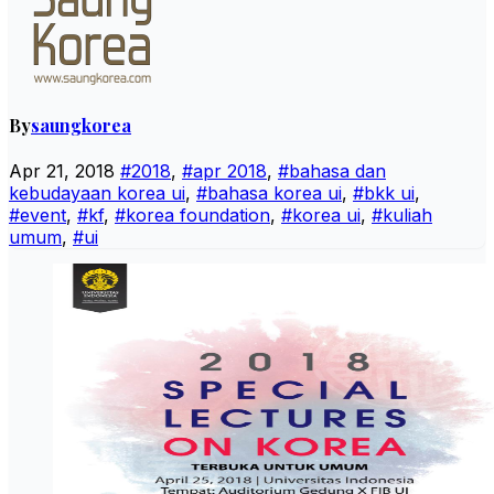
By
saungkorea
Apr 21, 2018
#2018
,
#apr 2018
,
#bahasa dan
kebudayaan korea ui
,
#bahasa korea ui
,
#bkk ui
,
#event
,
#kf
,
#korea foundation
,
#korea ui
,
#kuliah
umum
,
#ui