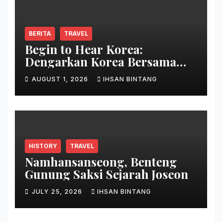
BERITA
TRAVEL
Begin to Hear Korea:
Dengarkan Korea Bersama
Park Bo Gum
AUGUST 1, 2026
IHSAN BINTANG
HISTORY
TRAVEL
Namhansanseong, Benteng
Gunung Saksi Sejarah Joseon
JULY 25, 2026
IHSAN BINTANG