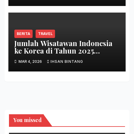
Keberlanjutan Baru di Bali
BERITA
TRAVEL
Jumlah Wisatawan Indonesia
ke Korea di Tahun 2025
Terbanyak Sepanjang Sejarah
MAR 4, 2026
IHSAN BINTANG
You missed