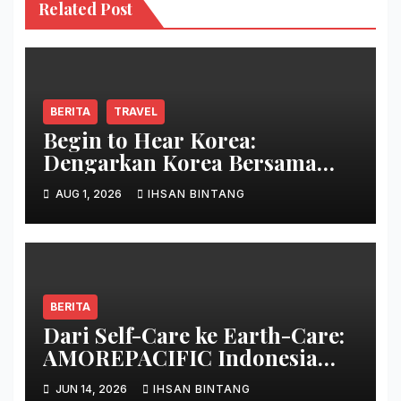
Related Post
BERITA
TRAVEL
Begin to Hear Korea:
Dengarkan Korea Bersama
Park Bo Gum
AUG 1, 2026
IHSAN BINTANG
BERITA
Dari Self-Care ke Earth-Care:
AMOREPACIFIC Indonesia
Ciptakan Gerakan
JUN 14, 2026
IHSAN BINTANG