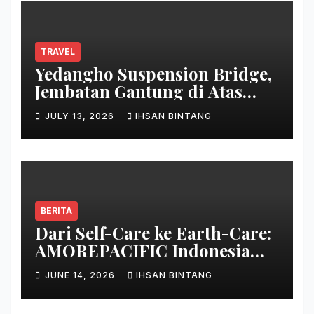
TRAVEL
Yedangho Suspension Bridge,
Jembatan Gantung di Atas
Danau
JULY 13, 2026
IHSAN BINTANG
BERITA
Dari Self-Care ke Earth-Care:
AMOREPACIFIC Indonesia
Ciptakan Gerakan
JUNE 14, 2026
IHSAN BINTANG
Keberlanjutan Baru di Bali