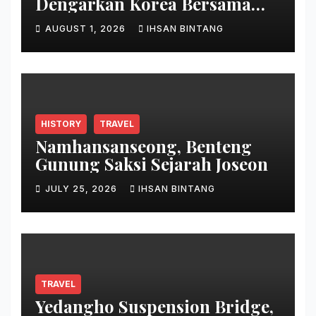
Dengarkan Korea Bersama
Park Bo Gum
AUGUST 1, 2026
IHSAN BINTANG
HISTORY
TRAVEL
Namhansanseong, Benteng
Gunung Saksi Sejarah Joseon
JULY 25, 2026
IHSAN BINTANG
TRAVEL
Yedangho Suspension Bridge,