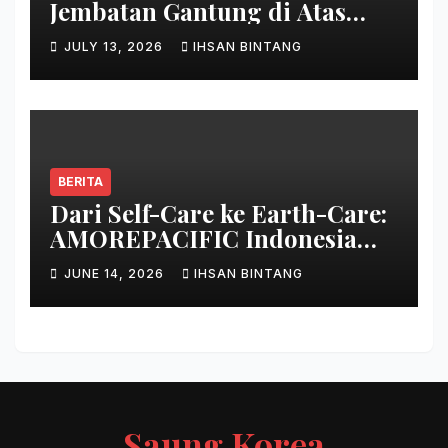
Jembatan Gantung di Atas
Danau
JULY 13, 2026
IHSAN BINTANG
BERITA
Dari Self-Care ke Earth-Care:
AMOREPACIFIC Indonesia
Ciptakan Gerakan
JUNE 14, 2026
IHSAN BINTANG
Keberlanjutan Baru di Bali
Saung Korea