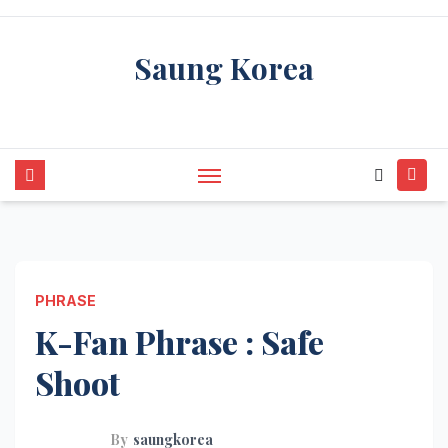
Skip
to
Saung Korea
content
Media Budaya & Bahasa Korea Terdepan
PHRASE
K-Fan Phrase : Safe
Shoot
By
saungkorea