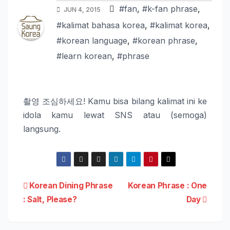
#fan
,
#k-fan phrase
,
JUN 4, 2015
#kalimat bahasa korea
,
#kalimat korea
,
#korean language
,
#korean phrase
,
#learn korean
,
#phrase
촬영 조심하세요! Kamu bisa bilang kalimat ini ke
idola kamu lewat SNS atau (semoga)
langsung.
Post
Korean Dining Phrase
Korean Phrase : One
: Salt, Please?
Day
navigation