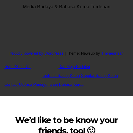
Media Budaya & Bahasa Korea Terdepan
Proudly powered by WordPress
|
Theme: Newsup by
Themeansar
.
Home
About Us
Dari Meja Redaksi
Editorial Saung Korea
Seputar Saung Korea
Contact Us
Jasa Penerjemahan Bahasa Korea
We’d like to be know your
friends, too! 🙂