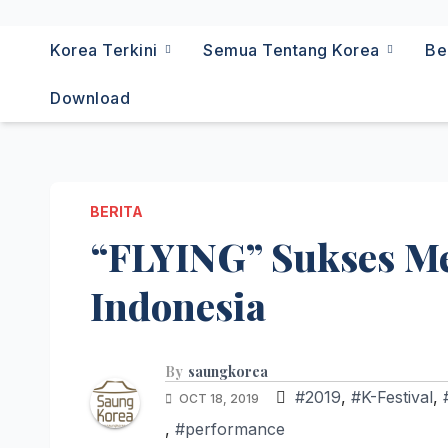
Korea Terkini
Semua Tentang Korea
Be
Download
BERITA
“FLYING” Sukses M
Indonesia
By
saungkorea
#2019
,
#K-Festival
,
OCT 18, 2019
,
#performance