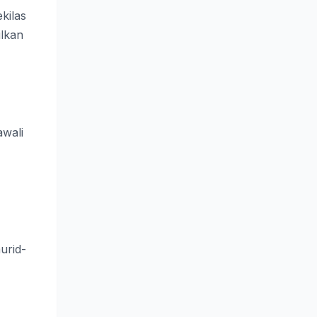
kilas
ilkan
awali
urid-