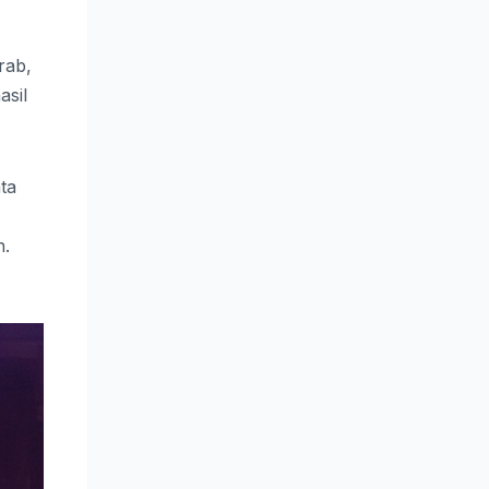
rab,
asil
ta
n.