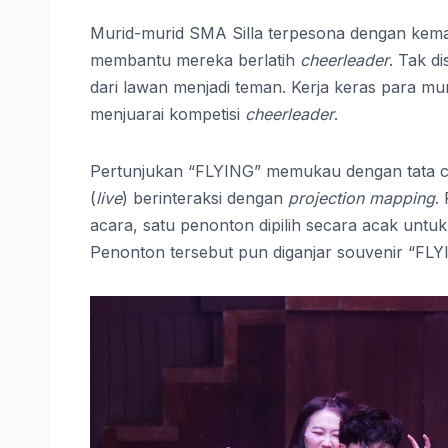
Murid-murid SMA Silla terpesona dengan ke
membantu mereka berlatih
cheerleader
. Tak d
dari lawan menjadi teman. Kerja keras para m
menjuarai kompetisi
cheerleader
.
Pertunjukan “FLYING” memukau dengan tata c
(
live
) berinteraksi dengan
projection mapping
.
acara, satu penonton dipilih secara acak unt
Penonton tersebut pun diganjar souvenir “FLY