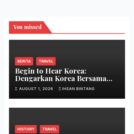
You missed
BERITA
TRAVEL
Begin to Hear Korea:
Dengarkan Korea Bersama
Park Bo Gum
AUGUST 1, 2026
IHSAN BINTANG
HISTORY
TRAVEL