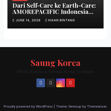
Dari Self-Care ke Earth-Care:
AMOREPACIFIC Indonesia
Ciptakan Gerakan
JUNE 14, 2026
IHSAN BINTANG
Keberlanjutan Baru di Bali
Saung Korea
Media Budaya & Bahasa Korea Terdepan
Proudly powered by WordPress
|
Theme: Newsup by
Themeansar
.