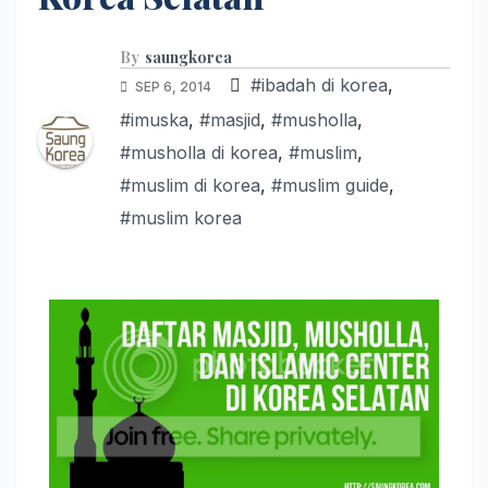
By
saungkorea
#ibadah di korea
,
SEP 6, 2014
#imuska
,
#masjid
,
#musholla
,
#musholla di korea
,
#muslim
,
#muslim di korea
,
#muslim guide
,
#muslim korea