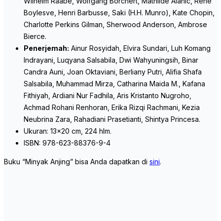
Wilhelm Raabe, Wolfgang Borchert, Mathilde Alanic, René
Boylesve, Henri Barbusse, Saki (H.H. Munro), Kate Chopin,
Charlotte Perkins Gilman, Sherwood Anderson, Ambrose
Bierce.
Penerjemah:
Ainur Rosyidah, Elvira Sundari, Luh Komang
Indrayani, Luqyana Salsabila, Dwi Wahyuningsih, Binar
Candra Auni, Joan Oktaviani, Berliany Putri, Alifia Shafa
Salsabila, Muhammad Mirza, Catharina Maida M., Kafana
Fithiyah, Ardiani Nur Fadhila, Aris Kristanto Nugroho,
Achmad Rohani Renhoran, Erika Rizqi Rachmani, Kezia
Neubrina Zara, Rahadiani Prasetianti, Shintya Princesa.
Ukuran: 13×20 cm, 224 hlm.
ISBN: 978-623-88376-9-4
Buku “Minyak Anjing” bisa Anda dapatkan di
sini
.