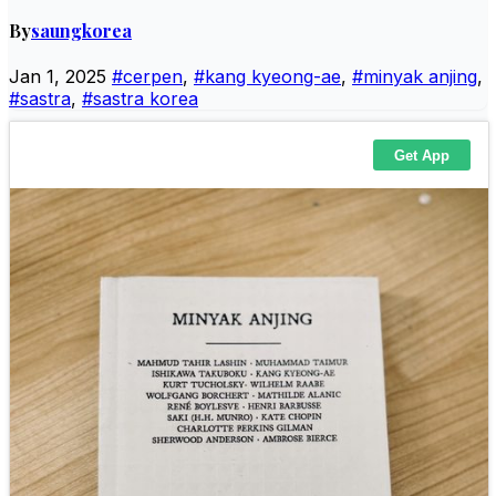
By
saungkorea
Jan 1, 2025
#cerpen
,
#kang kyeong-ae
,
#minyak anjing
,
#sastra
,
#sastra korea