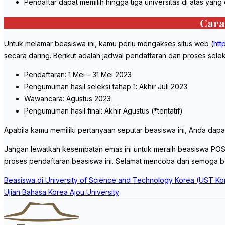
Pendaftar dapat memilih hingga tiga universitas di atas yan
Cara
Untuk melamar beasiswa ini, kamu perlu mengakses situs web (
htt
secara daring. Berikut adalah jadwal pendaftaran dan proses selek
Pendaftaran: 1 Mei – 31 Mei 2023
Pengumuman hasil seleksi tahap 1: Akhir Juli 2023
Wawancara: Agustus 2023
Pengumuman hasil final: Akhir Agustus (*tentatif)
Apabila kamu memiliki pertanyaan seputar beasiswa ini, Anda dapa
Jangan lewatkan kesempatan emas ini untuk meraih beasiswa POSC
proses pendaftaran beasiswa ini. Selamat mencoba dan semoga be
Post
Beasiswa di University of Science and Technology Korea (UST K
navigation
Ujian Bahasa Korea Ajou University