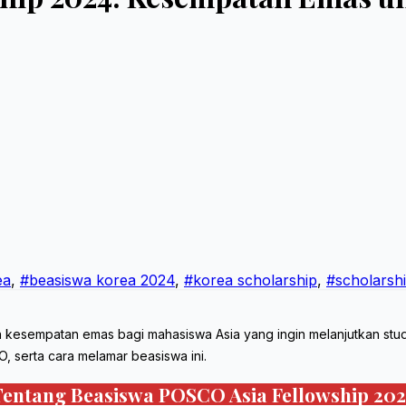
ea
,
#beasiswa korea 2024
,
#korea scholarship
,
#scholarsh
kesempatan emas bagi mahasiswa Asia yang ingin melanjutkan studi p
 serta cara melamar beasiswa ini.
Tentang Beasiswa POSCO Asia Fellowship 202