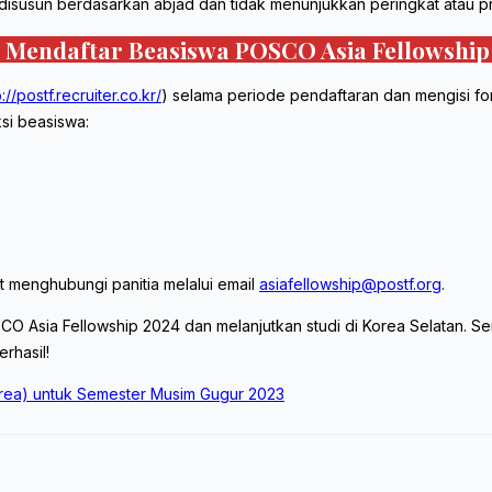
g disusun berdasarkan abjad dan tidak menunjukkan peringkat atau pr
 Mendaftar Beasiswa POSCO Asia Fellowship
p://postf.recruiter.co.kr/
) selama periode pendaftaran dan mengisi f
si beasiswa:
t menghubungi panitia melalui email
asiafellowship@postf.org
.
O Asia Fellowship 2024 dan melanjutkan studi di Korea Selatan. S
rhasil!
orea) untuk Semester Musim Gugur 2023