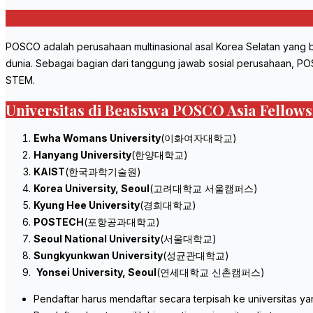
POSCO adalah perusahaan multinasional asal Korea Selatan yang b
dunia. Sebagai bagian dari tanggung jawab sosial perusahaan, 
STEM.
Universitas di Beasiswa POSCO Asia Fellows
Ewha Womans University
(이화여자대학교)
Hanyang University
(한양대학교)
KAIST
(한국과학기술원)
Korea University, Seoul
(고려대학교 서울캠퍼스)
Kyung Hee University
(경희대학교)
POSTECH
(포항공과대학교)
Seoul National University
(서울대학교)
Sungkyunkwan University
(성균관대학교)
Yonsei University, Seoul
(연세대학교 신촌캠퍼스)
Pendaftar harus mendaftar secara terpisah ke universitas ya