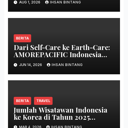
AUG 1, 2026
IHSAN BINTANG
BERITA
Dari Self-Care ke Earth-Care:
AMOREPACIFIC Indonesia
Ciptakan Gerakan
JUN 14, 2026
IHSAN BINTANG
Keberlanjutan Baru di Bali
BERITA
TRAVEL
Jumlah Wisatawan Indonesia
ke Korea di Tahun 2025
Terbanyak Sepanjang Sejarah
MAR 4, 2026
IHSAN BINTANG