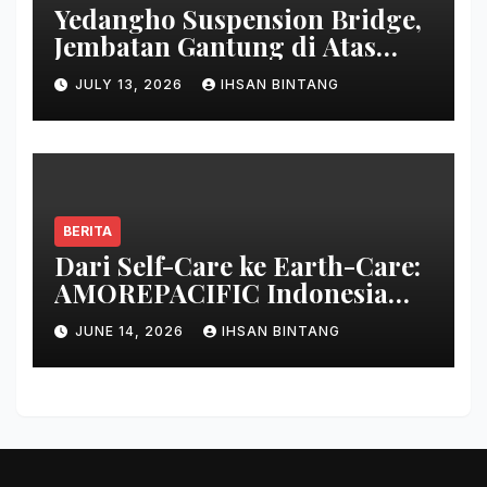
Yedangho Suspension Bridge,
Jembatan Gantung di Atas
Danau
JULY 13, 2026
IHSAN BINTANG
BERITA
Dari Self-Care ke Earth-Care:
AMOREPACIFIC Indonesia
Ciptakan Gerakan
JUNE 14, 2026
IHSAN BINTANG
Keberlanjutan Baru di Bali