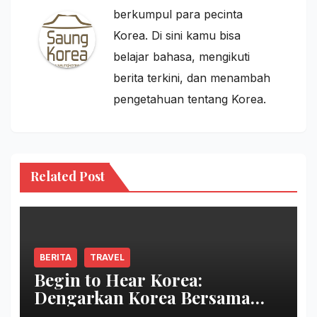
berkumpul para pecinta
Korea. Di sini kamu bisa
belajar bahasa, mengikuti
berita terkini, dan menambah
pengetahuan tentang Korea.
Related Post
BERITA
TRAVEL
Begin to Hear Korea:
Dengarkan Korea Bersama
Park Bo Gum