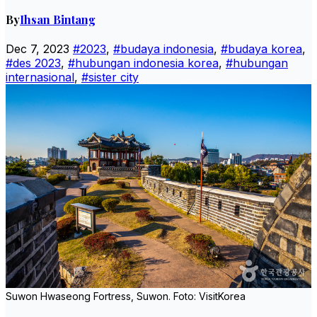
By
Ihsan Bintang
Dec 7, 2023
#2023
,
#budaya indonesia
,
#budaya korea
,
#des 2023
,
#hubungan indonesia korea
,
#hubungan
internasional
,
#sister city
Suwon Hwaseong Fortress, Suwon. Foto: VisitKorea