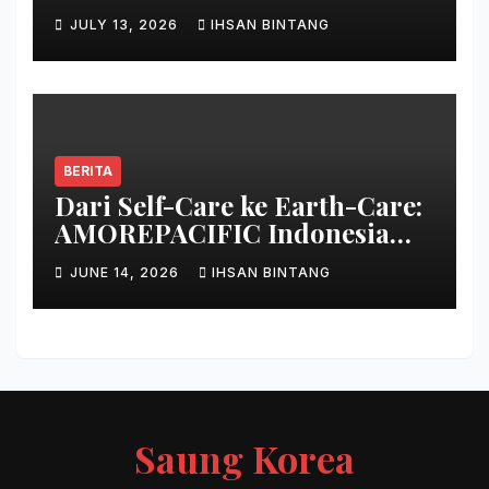
Danau
JULY 13, 2026
IHSAN BINTANG
BERITA
Dari Self-Care ke Earth-Care:
AMOREPACIFIC Indonesia
Ciptakan Gerakan
JUNE 14, 2026
IHSAN BINTANG
Keberlanjutan Baru di Bali
Saung Korea