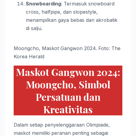
Snowboarding
: Termasuk snowboard
cross, halfpipe, dan slopestyle,
menampilkan gaya bebas dan akrobatik
di salju.
Moongcho, Maskot Gangwon 2024. Foto: The
Korea Herald
Maskot Gangwon 2024:
Moongcho, Simbol
Persatuan dan
Kreativitas
Dalam setiap penyelenggaraan Olimpiade,
maskot memiliki peranan penting sebagai