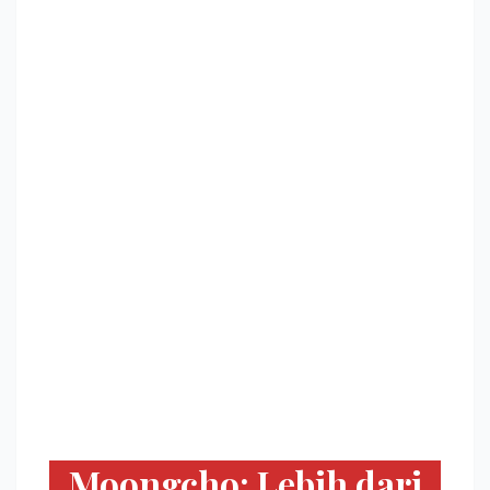
Moongcho: Lebih dari