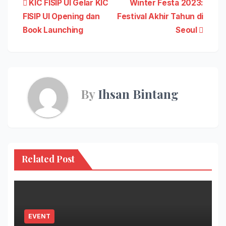
Post
KIC FISIP UI Gelar KIC
Winter Festa 2023:
FISIP UI Opening dan
Festival Akhir Tahun di
navigation
Book Launching
Seoul
By
Ihsan Bintang
Related Post
EVENT