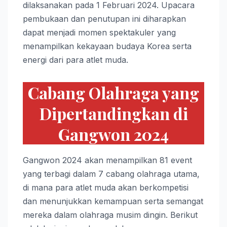
dilaksanakan pada 1 Februari 2024. Upacara
pembukaan dan penutupan ini diharapkan
dapat menjadi momen spektakuler yang
menampilkan kekayaan budaya Korea serta
energi dari para atlet muda.
Cabang Olahraga yang
Dipertandingkan di
Gangwon 2024
Gangwon 2024 akan menampilkan 81 event
yang terbagi dalam 7 cabang olahraga utama,
di mana para atlet muda akan berkompetisi
dan menunjukkan kemampuan serta semangat
mereka dalam olahraga musim dingin. Berikut