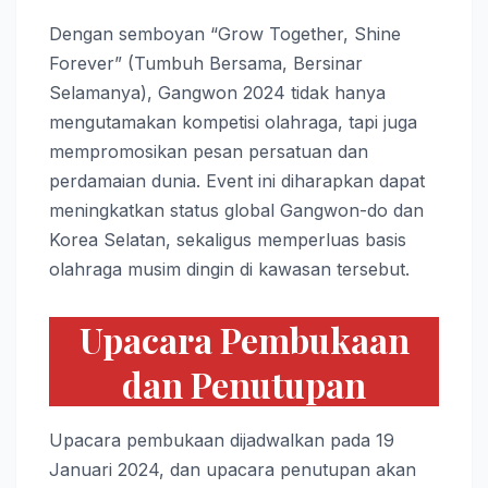
Dengan semboyan “Grow Together, Shine
Forever” (Tumbuh Bersama, Bersinar
Selamanya), Gangwon 2024 tidak hanya
mengutamakan kompetisi olahraga, tapi juga
mempromosikan pesan persatuan dan
perdamaian dunia. Event ini diharapkan dapat
meningkatkan status global Gangwon-do dan
Korea Selatan, sekaligus memperluas basis
olahraga musim dingin di kawasan tersebut.
Upacara Pembukaan
dan Penutupan
Upacara pembukaan dijadwalkan pada 19
Januari 2024, dan upacara penutupan akan