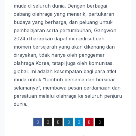
muda di seluruh dunia. Dengan berbagai
cabang olahraga yang menarik, pertukaran
budaya yang berharga, dan peluang untuk
pembelajaran serta pertumbuhan, Gangwon
2024 diharapkan dapat menjadi sebuah
momen bersejarah yang akan dikenang dan
dirayakan, tidak hanya oleh penggemar
olahraga Korea, tetapi juga oleh komunitas
global. Ini adalah kesempatan bagi para atlet
muda untuk “tumbuh bersama dan bersinar
selamanya”, membawa pesan perdamaian dan
persatuan melalui olahraga ke seluruh penjuru
dunia.