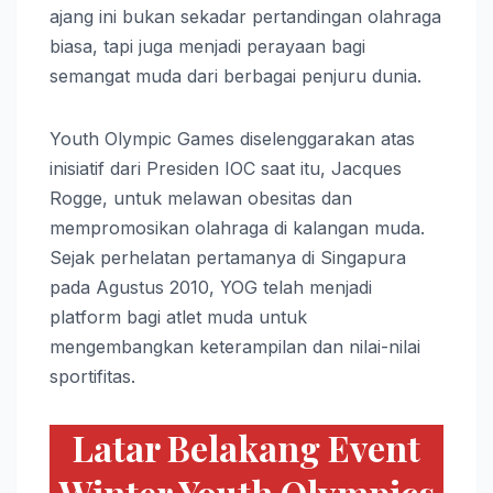
ajang ini bukan sekadar pertandingan olahraga
biasa, tapi juga menjadi perayaan bagi
semangat muda dari berbagai penjuru dunia.
Youth Olympic Games diselenggarakan atas
inisiatif dari Presiden IOC saat itu, Jacques
Rogge, untuk melawan obesitas dan
mempromosikan olahraga di kalangan muda.
Sejak perhelatan pertamanya di Singapura
pada Agustus 2010, YOG telah menjadi
platform bagi atlet muda untuk
mengembangkan keterampilan dan nilai-nilai
sportifitas.
Latar Belakang Event
Winter Youth Olympics