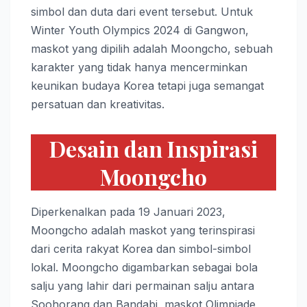
simbol dan duta dari event tersebut. Untuk
Winter Youth Olympics 2024 di Gangwon,
maskot yang dipilih adalah Moongcho, sebuah
karakter yang tidak hanya mencerminkan
keunikan budaya Korea tetapi juga semangat
persatuan dan kreativitas.
Desain dan Inspirasi
Moongcho
Diperkenalkan pada 19 Januari 2023,
Moongcho adalah maskot yang terinspirasi
dari cerita rakyat Korea dan simbol-simbol
lokal. Moongcho digambarkan sebagai bola
salju yang lahir dari permainan salju antara
Soohorang dan Bandabi, maskot Olimpiade