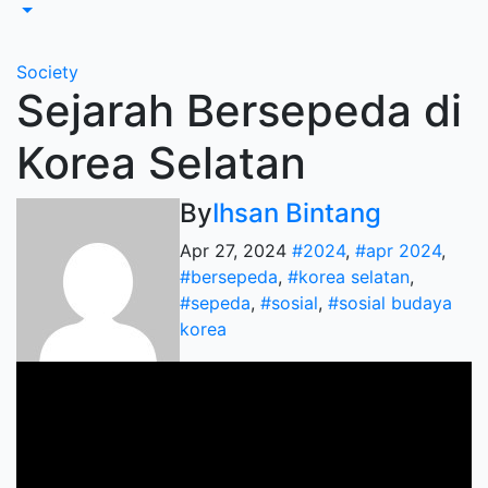
Society
Sejarah Bersepeda di
Korea Selatan
By
Ihsan Bintang
Apr 27, 2024
#2024
,
#apr 2024
,
#bersepeda
,
#korea selatan
,
#sepeda
,
#sosial
,
#sosial budaya
korea