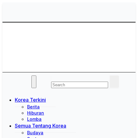
Skip
to
content
Saung Korea
Media Budaya & Bahasa Korea Terdepan
Korea Terkini
Berita
Hiburan
Lomba
Semua Tentang Korea
Budaya