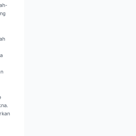
uah-
ang
lah
sa
an
e
kna.
arkan