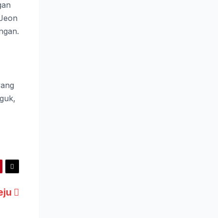
gan
 Jeon
ngan.
yang
kguk,
eju