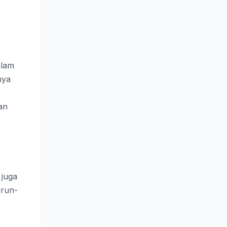
alam
nya
an
 juga
urun-