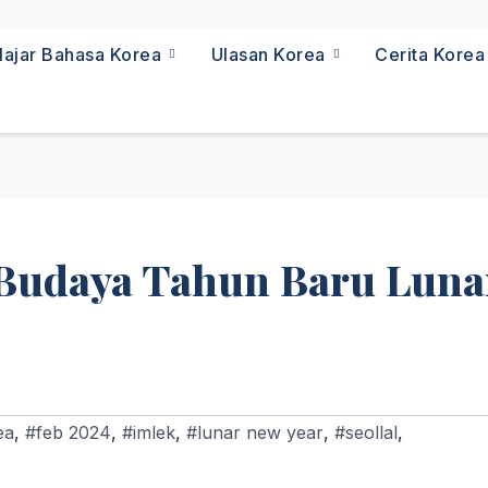
lajar Bahasa Korea
Ulasan Korea
Cerita Kore
 Budaya Tahun Baru Luna
ea
,
#feb 2024
,
#imlek
,
#lunar new year
,
#seollal
,