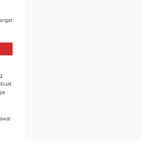
angat
g
ibuat
gai
 awal