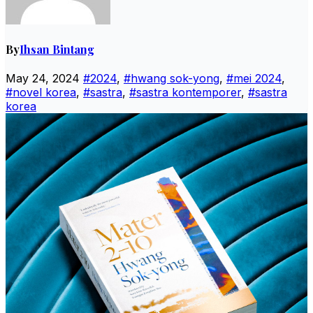
By
Ihsan Bintang
May 24, 2024
#2024
,
#hwang sok-yong
,
#mei 2024
,
#novel korea
,
#sastra
,
#sastra kontemporer
,
#sastra
korea