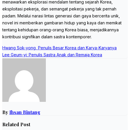
menawarkan eksplorasi mendalam tentang sejarah Korea,
eksploitasi pekerja, dan semangat pekerja yang tak pernah
padam. Melalui narasi lintas generasi dan gaya bercerita unik,
novel ini memberikan gambaran hidup yang kaya dan memikat
tentang kehidupan orang-orang Korea biasa, menjadikannya
kontribusi signifikan dalam sastra kontemporer.
Post
Hwang Sok-yong, Penulis Besar Korea dan Karya-Karyanya
navigation
Lee Geum-yi: Penulis Sastra Anak dan Remaja Korea
By
Ihsan Bintang
Related Post