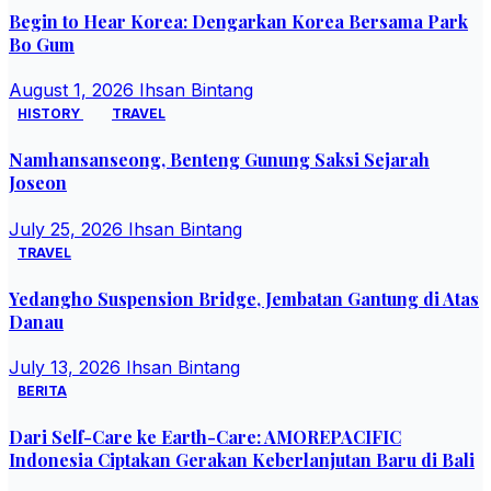
Begin to Hear Korea: Dengarkan Korea Bersama Park
Bo Gum
August 1, 2026
Ihsan Bintang
HISTORY
TRAVEL
Namhansanseong, Benteng Gunung Saksi Sejarah
Joseon
July 25, 2026
Ihsan Bintang
TRAVEL
Yedangho Suspension Bridge, Jembatan Gantung di Atas
Danau
July 13, 2026
Ihsan Bintang
BERITA
Dari Self-Care ke Earth-Care: AMOREPACIFIC
Indonesia Ciptakan Gerakan Keberlanjutan Baru di Bali