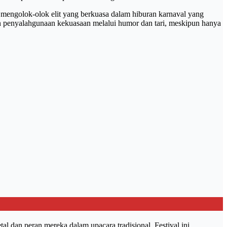
mengolok-olok elit yang berkuasa dalam hiburan karnaval yang
n penyalahgunaan kekuasaan melalui humor dan tari, meskipun hanya
l dan peran mereka dalam upacara tradisional. Festival ini