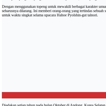
Dengan menggunakan topeng untuk mewakili berbagai karakter umum,
seharusnya dilarang. Ini memberi orang-orang yang tertindas sebua
untuk waktu singkat selama upacara Hahoe Pyolshin-gut talnori.
Diadakan setiap tahun pada bulan Oktober di Andong, Korea Selatan, 