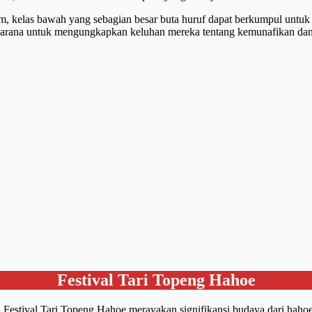
 kelas bawah yang sebagian besar buta huruf dapat berkumpul untuk 
h sarana untuk mengungkapkan keluhan mereka tentang kemunafikan da
Festival Tari Topeng Hahoe
Festival Tari Topeng Hahoe merayakan signifikansi budaya dari hahoeta