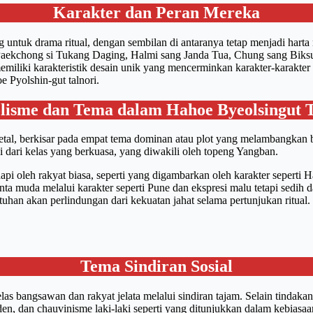
Karakter dan Peran Mereka
g untuk drama ritual, dengan sembilan di antaranya tetap menjadi harta
 Paekchong si Tukang Daging, Halmi sang Janda Tua, Chung sang Biks
miliki karakteristik desain unik yang mencerminkan karakter-karakt
Pyolshin-gut talnori.
lisme dan Tema dalam Hahoe Byeolsingut T
tal, berkisar pada empat tema dominan atau plot yang melambangkan b
 dari kelas yang berkuasa, yang diwakili oleh topeng Yangban.
pi oleh rakyat biasa, seperti yang digambarkan oleh karakter seperti 
nta muda melalui karakter seperti Pune dan ekspresi malu tetapi sedih
an akan perlindungan dari kekuatan jahat selama pertunjukan ritual.
Tema Sindiran Sosial
elas bangsawan dan rakyat jelata melalui sindiran tajam. Selain tinda
den, dan chauvinisme laki-laki seperti yang ditunjukkan dalam kebias