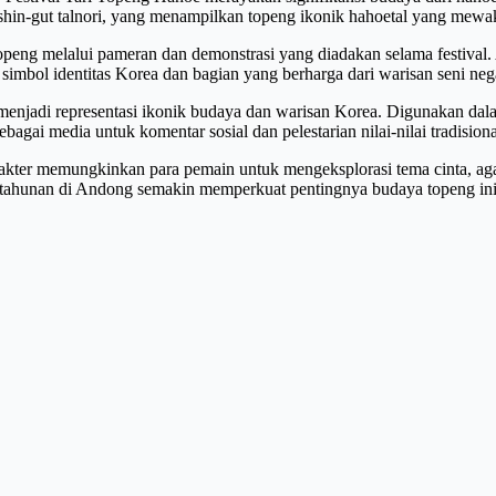
hin-gut talnori, yang menampilkan topeng ikonik hahoetal yang mewaki
openg melalui pameran dan demonstrasi yang diadakan selama festival. 
imbol identitas Korea dan bagian yang berharga dari warisan seni nega
menjadi representasi ikonik budaya dan warisan Korea. Digunakan dala
agai media untuk komentar sosial dan pelestarian nilai-nilai tradisiona
ter memungkinkan para pemain untuk mengeksplorasi tema cinta, aga
e tahunan di Andong semakin memperkuat pentingnya budaya topeng in