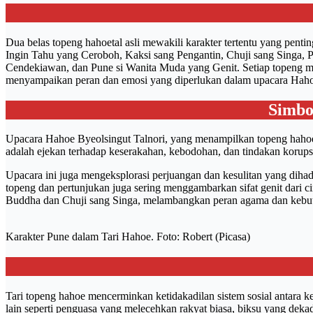
Dua belas topeng hahoetal asli mewakili karakter tertentu yang pentin
Ingin Tahu yang Ceroboh, Kaksi sang Pengantin, Chuji sang Singa,
Cendekiawan, dan Pune si Wanita Muda yang Genit. Setiap topeng me
menyampaikan peran dan emosi yang diperlukan dalam upacara Hahoe 
Simbo
Upacara Hahoe Byeolsingut Talnori, yang menampilkan topeng hahoe
adalah ejekan terhadap keserakahan, kebodohan, dan tindakan korupsi
Upacara ini juga mengeksplorasi perjuangan dan kesulitan yang dihada
topeng dan pertunjukan juga sering menggambarkan sifat genit dari ci
Buddha dan Chuji sang Singa, melambangkan peran agama dan kebutuh
Karakter Pune dalam Tari Hahoe. Foto: Robert (Picasa)
Tari topeng hahoe mencerminkan ketidakadilan sistem sosial antara k
lain seperti penguasa yang melecehkan rakyat biasa, biksu yang deka