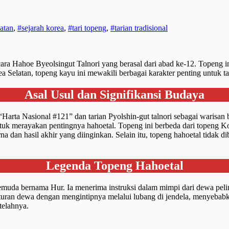
latan
,
#sejarah korea
,
#tari topeng
,
#tarian tradisional
ra Hahoe Byeolsingut Talnori yang berasal dari abad ke-12. Topeng ini
elatan, topeng kayu ini mewakili berbagai karakter penting untuk tari
Asal Usul dan Signifikansi Budaya
Harta Nasional #121” dan tarian Pyolshin-gut talnori sebagai warisan 
ntuk merayakan pentingnya hahoetal. Topeng ini berbeda dari topeng Ko
a dan hasil akhir yang diinginkan. Selain itu, topeng hahoetal tidak dib
Legenda Topeng Hahoetal
 pemuda bernama Hur. Ia menerima instruksi dalam mimpi dari dewa pe
uran dewa dengan mengintipnya melalui lubang di jendela, menyebabka
telahnya.