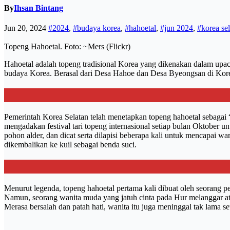
By
Ihsan Bintang
Jun 20, 2024
#2024
,
#budaya korea
,
#hahoetal
,
#jun 2024
,
#korea se
Topeng Hahoetal. Foto: ~Mers (Flickr)
Hahoetal adalah topeng tradisional Korea yang dikenakan dalam upaca
budaya Korea. Berasal dari Desa Hahoe dan Desa Byeongsan di Korea S
Pemerintah Korea Selatan telah menetapkan topeng hahoetal sebagai “
mengadakan festival tari topeng internasional setiap bulan Oktober u
pohon alder, dan dicat serta dilapisi beberapa kali untuk mencapai warn
dikembalikan ke kuil sebagai benda suci.
Menurut legenda, topeng hahoetal pertama kali dibuat oleh seorang
Namun, seorang wanita muda yang jatuh cinta pada Hur melanggar at
Merasa bersalah dan patah hati, wanita itu juga meninggal tak lama se