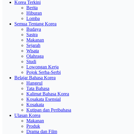
Korea Terkini
Berita
Hiburan
Lomba
Semua Tentang Korea
Budaya
Sastra
Makanan
Sejarah
Wisata
Olahraga
Studi
Lowongan Kerja
Pojok Serba-Serbi
Belajar Bahasa Korea
Hangeul
Tata Bahasa
Kalimat Bahasa Korea
Kosakata Esensial
Kosakata
Kutipan dan Peribahasa
Ulasan Korea
Makanan
Produk
Drama dan Film