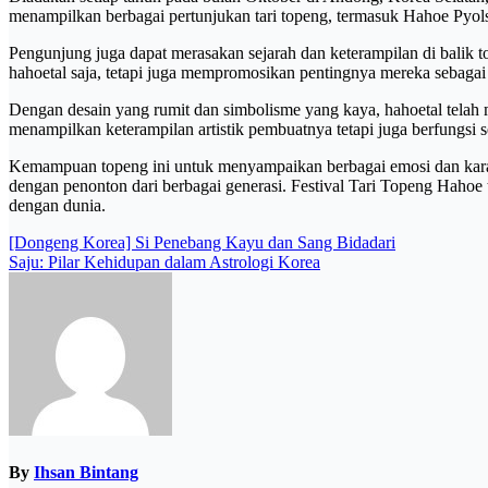
menampilkan berbagai pertunjukan tari topeng, termasuk Hahoe Pyols
Pengunjung juga dapat merasakan sejarah dan keterampilan di balik t
hahoetal saja, tetapi juga mempromosikan pentingnya mereka sebagai s
Dengan desain yang rumit dan simbolisme yang kaya, hahoetal telah 
menampilkan keterampilan artistik pembuatnya tetapi juga berfungsi seb
Kemampuan topeng ini untuk menyampaikan berbagai emosi dan karak
dengan penonton dari berbagai generasi. Festival Tari Topeng Haho
dengan dunia.
Post
[Dongeng Korea] Si Penebang Kayu dan Sang Bidadari
Saju: Pilar Kehidupan dalam Astrologi Korea
navigation
By
Ihsan Bintang