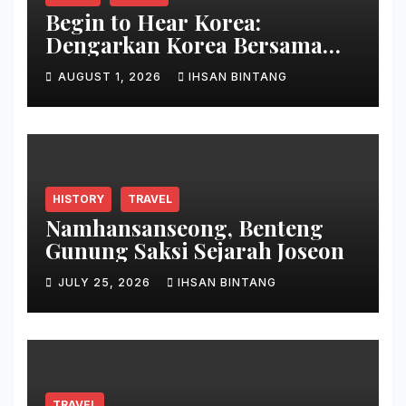
Begin to Hear Korea:
Dengarkan Korea Bersama
Park Bo Gum
AUGUST 1, 2026
IHSAN BINTANG
HISTORY
TRAVEL
Namhansanseong, Benteng
Gunung Saksi Sejarah Joseon
JULY 25, 2026
IHSAN BINTANG
TRAVEL