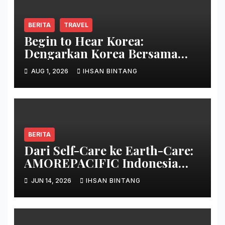
BERITA
TRAVEL
Begin to Hear Korea:
Dengarkan Korea Bersama
Park Bo Gum
AUG 1, 2026
IHSAN BINTANG
BERITA
Dari Self-Care ke Earth-Care:
AMOREPACIFIC Indonesia
Ciptakan Gerakan
JUN 14, 2026
IHSAN BINTANG
Keberlanjutan Baru di Bali