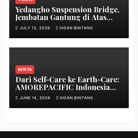
Yedangho Suspension Bridge,
Jembatan Gantung di Atas
Danau
JULY 13, 2026
IHSAN BINTANG
BERITA
Dari Self-Care ke Earth-Care:
AMOREPACIFIC Indonesia
Ciptakan Gerakan
JUNE 14, 2026
IHSAN BINTANG
Keberlanjutan Baru di Bali