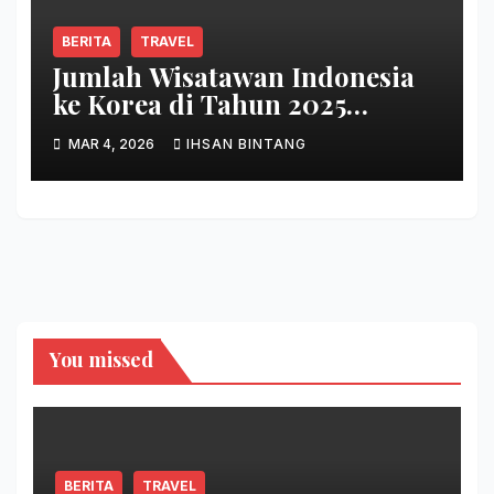
BERITA
TRAVEL
Jumlah Wisatawan Indonesia
ke Korea di Tahun 2025
Terbanyak Sepanjang Sejarah
MAR 4, 2026
IHSAN BINTANG
You missed
BERITA
TRAVEL