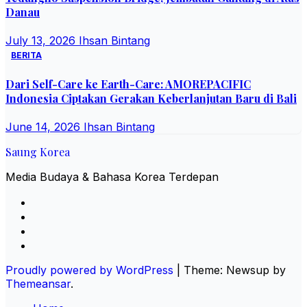
Danau
July 13, 2026
Ihsan Bintang
BERITA
Dari Self-Care ke Earth-Care: AMOREPACIFIC
Indonesia Ciptakan Gerakan Keberlanjutan Baru di Bali
June 14, 2026
Ihsan Bintang
Saung Korea
Media Budaya & Bahasa Korea Terdepan
Proudly powered by WordPress
|
Theme: Newsup by
Themeansar
.