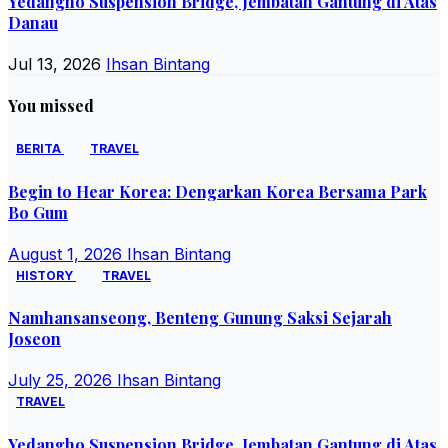
Yedangho Suspension Bridge, Jembatan Gantung di Atas
Danau
Jul 13, 2026
Ihsan Bintang
You missed
BERITA
TRAVEL
Begin to Hear Korea: Dengarkan Korea Bersama Park
Bo Gum
August 1, 2026
Ihsan Bintang
HISTORY
TRAVEL
Namhansanseong, Benteng Gunung Saksi Sejarah
Joseon
July 25, 2026
Ihsan Bintang
TRAVEL
Yedangho Suspension Bridge, Jembatan Gantung di Atas