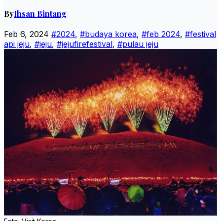
By
Ihsan Bintang
Feb 6, 2024
#2024
,
#budaya korea
,
#feb 2024
,
#festival
api jeju
,
#jeju
,
#jejufirefestival
,
#pulau jeju