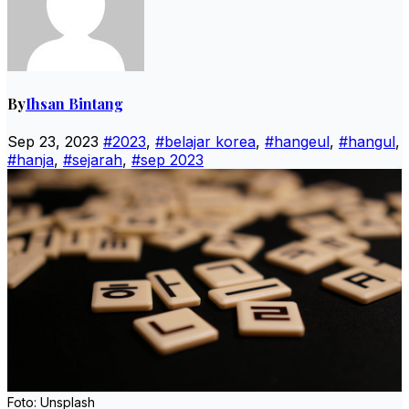
By
Ihsan Bintang
Sep 23, 2023
#2023
,
#belajar korea
,
#hangeul
,
#hangul
,
#hanja
,
#sejarah
,
#sep 2023
Foto: Unsplash