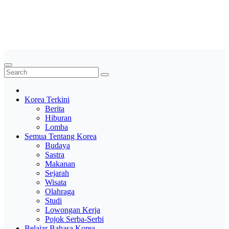
Skip
Saung Korea
to
content
Media Budaya & Bahasa Korea Terdepan
Korea Terkini
Berita
Hiburan
Lomba
Semua Tentang Korea
Budaya
Sastra
Makanan
Sejarah
Wisata
Olahraga
Studi
Lowongan Kerja
Pojok Serba-Serbi
Belajar Bahasa Korea