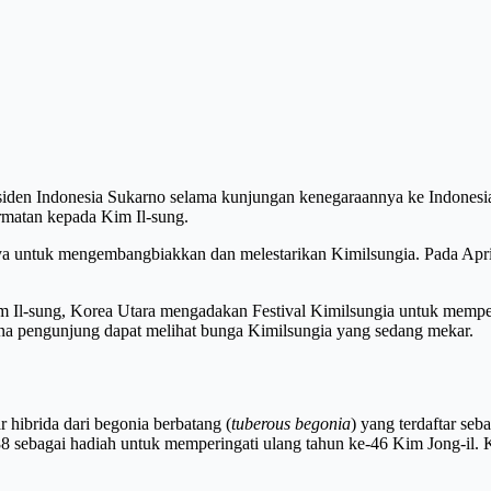
esiden Indonesia Sukarno selama kunjungan kenegaraannya ke Indones
rmatan kepada Kim Il-sung.
ya untuk mengembangbiakkan dan melestarikan Kimilsungia. Pada April
r Kim Il-sung, Korea Utara mengadakan Festival Kimilsungia untuk memp
ana pengunjung dapat melihat bunga Kimilsungia yang sedang mekar.
 hibrida dari begonia berbatang (
tuberous begonia
) yang terdaftar se
8 sebagai hadiah untuk memperingati ulang tahun ke-46 Kim Jong-il.