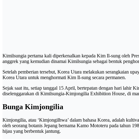
Kimilsungia pertama kali diperkenalkan kepada Kim Il-sung oleh Pr
anggrek yang kemudian dinamai Kimilsungia sebagai bentuk pengho
Setelah pemberian tersebut, Korea Utara melakukan serangkaian upa
Korea Utara untuk menghormati Kim Il-sung secara permanen.
Sejak saat itu, setiap tanggal 15 April, bertepatan dengan hari lahi
diselenggarakan di Kimilsungia-Kimjongilia Exhibition House, di m
Bunga Kimjongilia
Kimjongilia, atau ‘Kimjongilhwa’ dalam bahasa Korea, adalah kultivar
oleh seorang botanis Jepang bernama Kamo Mototeru pada tahun 198
hijau yang berbentuk jantung.