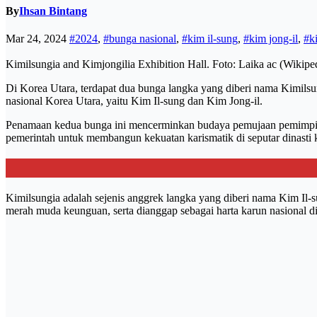
By
Ihsan Bintang
Mar 24, 2024
#2024
,
#bunga nasional
,
#kim il-sung
,
#kim jong-il
,
#k
Kimilsungia and Kimjongilia Exhibition Hall. Foto: Laika ac (Wikipe
Di Korea Utara, terdapat dua bunga langka yang diberi nama Kimils
nasional Korea Utara, yaitu Kim Il-sung dan Kim Jong-il.
Penamaan kedua bunga ini mencerminkan budaya pemujaan pemimpin y
pemerintah untuk membangun kekuatan karismatik di seputar dinasti ke
Kimilsungia adalah sejenis anggrek langka yang diberi nama Kim Il
merah muda keunguan, serta dianggap sebagai harta karun nasional d