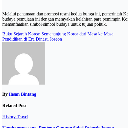
Melalui penamaan dan promosi resmi kedua bunga ini, pemerintah Ko
budaya pemujaan ini dengan merayakan kelahiran para pemimpin Kore
memanfaatkan simbol-simbol budaya untuk tujuan politik.
Post
Buku Sejarah Korea: Semenanjung Korea dari Masa ke Masa
Pendidikan di Era Dinasti Joseon
navigation
By
Ihsan Bintang
Related Post
History
Travel
Namhansanseong, Benteng Gunung Saksi Sejarah Joseon