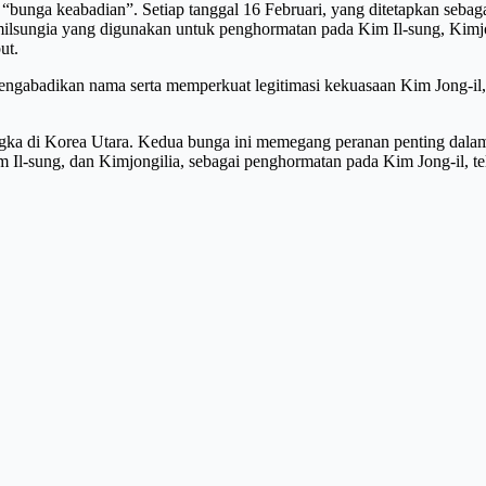
n “bunga keabadian”. Setiap tanggal 16 Februari, yang ditetapkan seb
imilsungia yang digunakan untuk penghormatan pada Kim Il-sung, Kim
ut.
engabadikan nama serta memperkuat legitimasi kekuasaan Kim Jong-il
langka di Korea Utara. Kedua bunga ini memegang peranan penting d
m Il-sung, dan Kimjongilia, sebagai penghormatan pada Kim Jong-il, t