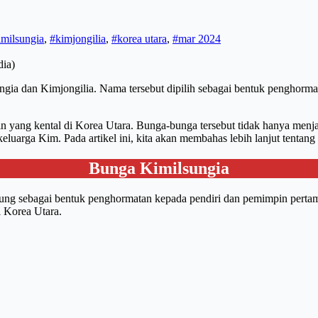
imilsungia
,
#kimjongilia
,
#korea utara
,
#mar 2024
dia)
ungia dan Kimjongilia. Nama tersebut dipilih sebagai bentuk penghor
ang kental di Korea Utara. Bunga-bunga tersebut tidak hanya menjad
luarga Kim. Pada artikel ini, kita akan membahas lebih lanjut tentang
Bunga Kimilsungia
-sung sebagai bentuk penghormatan kepada pendiri dan pemimpin pert
i Korea Utara.