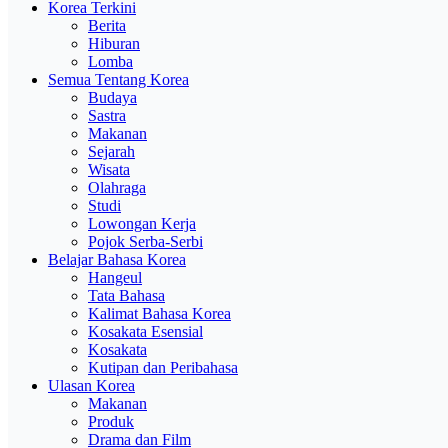
Korea Terkini
Berita
Hiburan
Lomba
Semua Tentang Korea
Budaya
Sastra
Makanan
Sejarah
Wisata
Olahraga
Studi
Lowongan Kerja
Pojok Serba-Serbi
Belajar Bahasa Korea
Hangeul
Tata Bahasa
Kalimat Bahasa Korea
Kosakata Esensial
Kosakata
Kutipan dan Peribahasa
Ulasan Korea
Makanan
Produk
Drama dan Film