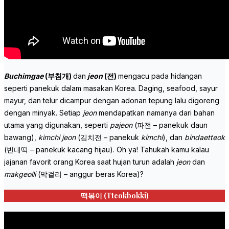
Buchimgae
(부침개)
dan
jeon
(전)
mengacu pada hidangan
seperti panekuk dalam masakan Korea. Daging, seafood, sayur
mayur, dan telur dicampur dengan adonan tepung lalu digoreng
dengan minyak. Setiap
jeon
mendapatkan namanya dari bahan
utama yang digunakan, seperti
pajeon
(파전 – panekuk daun
bawang),
kimchi jeon
(김치전 – panekuk
kimchi
), dan
bindaetteok
(빈대떡 – panekuk kacang hijau). Oh ya! Tahukah kamu kalau
jajanan favorit orang Korea saat hujan turun adalah
jeon
dan
makgeolli
(막걸리 – anggur beras Korea)?
떡볶이 (
Tteokbokki)