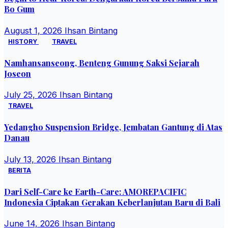
Bo Gum
August 1, 2026
Ihsan Bintang
HISTORY
TRAVEL
Namhansanseong, Benteng Gunung Saksi Sejarah
Joseon
July 25, 2026
Ihsan Bintang
TRAVEL
Yedangho Suspension Bridge, Jembatan Gantung di Atas
Danau
July 13, 2026
Ihsan Bintang
BERITA
Dari Self-Care ke Earth-Care: AMOREPACIFIC
Indonesia Ciptakan Gerakan Keberlanjutan Baru di Bali
June 14, 2026
Ihsan Bintang