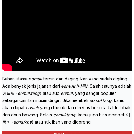
Bahan utama e
omuk
terdiri dari daging ikan yang sudah digiling.
Ada banyak jenis jajanan dari
eomuk (어묵)
.
Salah satunya adalah
어묵탕 (
eomuktang
) atau sup
eomuk
yang sangat populer
sebagai camilan musim dingin. Jika membeli
eomuktang,
kamu
akan dapat
eomuk
yang ditusuk dan direbus beserta kaldu lobak
dan daun bawang. Selain
eomuktang,
kamu juga bisa membeli 어
묵바 (
eomukba
) atau stik ikan yang digoreng.