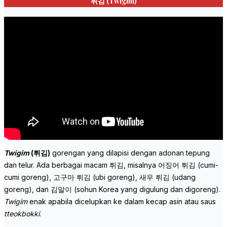
튀김 (
Twigim)
Twigim
(튀김)
gorengan yang dilapisi dengan adonan tepung
dan telur. Ada berbagai macam 튀김, misalnya 어징어 튀김 (cumi-
cumi goreng), 고구마 튀김 (ubi goreng), 새우 튀김 (udang
goreng), dan 김말이 (sohun Korea yang digulung dan digoreng).
Twigim
enak apabila dicelupkan ke dalam kecap asin atau saus
tteokbokki
.