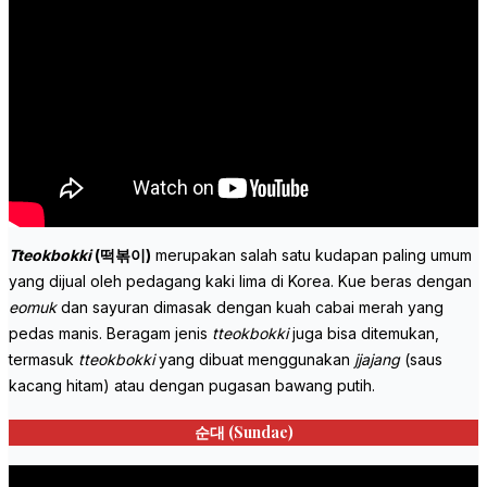
Tteokbokki
(떡볶이)
merupakan salah satu kudapan paling umum
yang dijual oleh pedagang kaki lima di Korea. Kue beras dengan
eomuk
dan sayuran dimasak dengan kuah cabai merah yang
pedas manis. Beragam jenis
tteokbokki
juga bisa ditemukan,
termasuk
tteokbokki
yang dibuat menggunakan
jjajang
(saus
kacang hitam) atau dengan pugasan bawang putih.
순대 (
Sundae
)