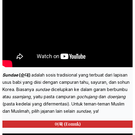
Sundae
(순대)
adalah sosis tradisional yang terbuat dari lapisan
usus babi yang diisi dengan campuran tahu, sayuran, dan sohun
Korea. Biasanya
sundae
dicelupkan ke dalam garam berbumbu
atau
ssamjang
, yaitu pasta campuran
gochujang
dan
doenjang
(pasta kedelai yang difermentasi). Untuk teman-teman Muslim
dan Muslimah, pilih jajanan lain selain
sundae,
ya!
어묵 (
Eomuk)