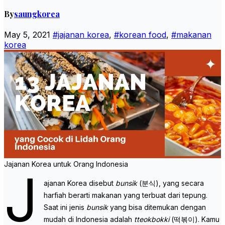
By
saungkorea
May 5, 2021
#jajanan korea
,
#korean food
,
#makanan
korea
Jajanan Korea untuk Orang Indonesia
J
ajanan Korea disebut
bunsik
(분식), yang secara
harfiah berarti makanan yang terbuat dari tepung.
Saat ini jenis
bunsik
yang bisa ditemukan dengan
mudah di Indonesia adalah
tteokbokki
(떡볶이). Kamu