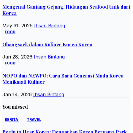
Mengenal Ganjang Gejang, Hidangan Seafood Unik dari
Korea
May 31, 2026
Ihsan Bintang
FOOD
Obangsaek dalam Kuliner Korea Korea
Jan 28, 2026
Ihsan Bintang
FOOD
NOPO dan NEWPO: Cara Baru Generasi Muda Korea
Menikmati Kuliner
Jan 14, 2026
Ihsan Bintang
You missed
BERITA
TRAVEL
Begin to Hear Korea: Dengarkan Korea Bersama Park