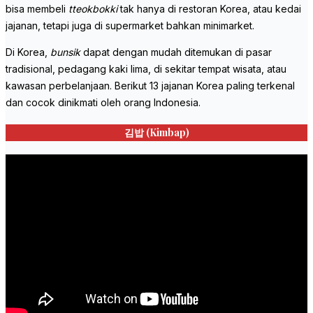
bisa membeli
tteokbokki
tak hanya di restoran Korea, atau kedai
jajanan, tetapi juga di supermarket bahkan minimarket.
Di Korea,
bunsik
dapat dengan mudah ditemukan di pasar
tradisional, pedagang kaki lima, di sekitar tempat wisata, atau
kawasan perbelanjaan. Berikut 13 jajanan Korea paling terkenal
dan cocok dinikmati oleh orang Indonesia.
김밥 (
Kimbap)